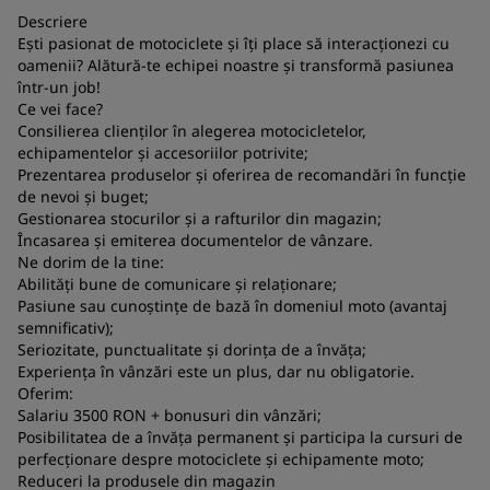
Descriere
Ești pasionat de motociclete și îți place să interacționezi cu
oamenii? Alătură-te echipei noastre și transformă pasiunea
într-un job!
Ce vei face?
N
Consilierea clienților în alegerea motocicletelor,
a
echipamentelor și accesoriilor potrivite;
co
Prezentarea produselor și oferirea de recomandări în funcție
de nevoi și buget;
S
Gestionarea stocurilor și a rafturilor din magazin;
Încasarea și emiterea documentelor de vânzare.
Ne dorim de la tine:
Abilități bune de comunicare și relaționare;
Pasiune sau cunoștințe de bază în domeniul moto (avantaj
semnificativ);
Seriozitate, punctualitate și dorința de a învăța;
Experiența în vânzări este un plus, dar nu obligatorie.
Oferim:
Salariu 3500 RON + bonusuri din vânzări;
Posibilitatea de a învăța permanent și participa la cursuri de
perfecționare despre motociclete și echipamente moto;
Reduceri la produsele din magazin