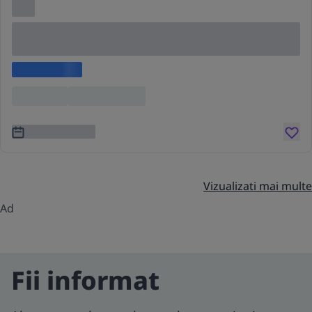
Lorem ipsum dolor sit amet consectetur adipis
cing elit
Lorem ipsum
Location
Lorem ipsum
3 ani în urmă
Vizualizati mai multe
Ad
Fii informat