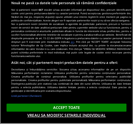
Nouă ne pasă ca datele tale personale să rămână confidențiale
Noi și partenerii noștri
667
stocăm și/sau accesăm informații pe dispozitivul dvs., precum identificatorii
cookie unici pentru prelucrarea datelor cu caracter personal. Puteți accepta sau gestiona preferințele dvs.
făcând clic mai jos, respectiv vă puteți opune utilizării unui interes legitim în orice moment pe pagina cu
politica de confidențialitate. Aceste alegeri vor fi raportate partenerilor noștri și nu vă vor afecta navigarea.
Noi si partenerii nostri (retelele de socializare si agentiile de publicitate partenere, precum si furnizorii
nostri de servicii de date analitice) prelucram date pentru a permite website-ului sa functioneze, pentru a
personaliza continutul si anunturile publicitare afisate in functie de interesele si/sau profilul dvs., pentru a
va oferi functionalitati aferente retelelor de socializare si pentru a analiza traficul pe website. Beneficiati de
drepturile prevazute de art. 15-22 din GDPR in legatura cu prelucrarea datelor cu caracter personal. Aceste
drepturi pot fi exercitate prin modalitatea indicata
aici
. Prin click pe “ACCEPT TOATE”, acceptati folosirea
tuturor Tehnologiilor de tip Cookie, care implica inclusiv acceptul dvs. cu privire la stocarea/accesarea
informatiilor de catre Vendor-ii cu care colaboram. Prin click pe “VREAU SA MODIFIC SETARILE INDIVIDUAL”
puteti schimba preferintele in mod individual, mai putin cele legate de cookie strict necesare pentru
functionarea website-ului.
Atât noi, cât și partenerii noștri prelucrăm datele pentru a oferi:
Dezvoltarea și îmbunătățirea serviciilor. Stocarea și/sau accesarea informațiilor de pe un dispozitiv.
Măsurarea performanței reclamelor. Utilizarea profilurilor pentru selectarea conținutului personalizat.
Crearea profilurilor de conținut personalizat. Utilizarea profilurilor pentru selectarea publicității
personalizate. Crearea profilurilor pentru publicitate personalizată. Măsurarea performanței conținutului.
Înțelegerea publicului prin statistici sau combinații de date din surse diferite. Utilizarea de date limitate
pentru a selecta publicitatea. Utilizarea datelor limitate pentru a selecta conținutul. Date precise de
geolocație și identificarea prin scanarea dispozitivului.
Listă parteneri (furnizori)
ACCEPT TOATE
VREAU SA MODIFIC SETARILE INDIVIDUAL