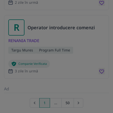
2 zile în urmă
R
Operator introducere comenzi
RENANIA TRADE
Targu Mures
Program Full Time
Companie Verificata
3 zile în urmă
Ad
1
...
50
Previous page
Go to next page