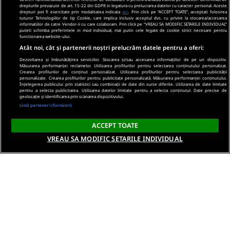
drepturile prevazute de art. 15-22 din GDPR in legatura cu prelucrarea datelor cu caracter personal. Aceste
drepturi pot fi exercitate prin modalitatea indicata
aici
. Prin click pe “ACCEPT TOATE”, acceptati folosirea
tuturor Tehnologiilor de tip Cookie, care implica inclusiv acceptul dvs. cu privire la stocarea/accesarea
informatiilor de catre Vendor-ii cu care colaboram. Prin click pe “VREAU SA MODIFIC SETARILE INDIVIDUAL”
puteti schimba preferintele in mod individual, mai putin cele legate de cookie strict necesare pentru
functionarea website-ului.
Atât noi, cât și partenerii noștri prelucrăm datele pentru a oferi:
Dezvoltarea și îmbunătățirea serviciilor. Stocarea și/sau accesarea informațiilor de pe un dispozitiv.
Măsurarea performanței reclamelor. Utilizarea profilurilor pentru selectarea conținutului personalizat.
Crearea profilurilor de conținut personalizat. Utilizarea profilurilor pentru selectarea publicității
personalizate. Crearea profilurilor pentru publicitate personalizată. Măsurarea performanței conținutului.
Înțelegerea publicului prin statistici sau combinații de date din surse diferite. Utilizarea de date limitate
pentru a selecta publicitatea. Utilizarea datelor limitate pentru a selecta conținutul. Date precise de
geolocație și identificarea prin scanarea dispozitivului.
Listă parteneri (furnizori)
ACCEPT TOATE
VREAU SA MODIFIC SETARILE INDIVIDUAL