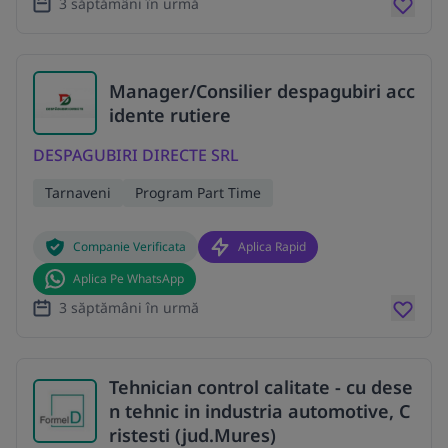
3 săptămâni în urmă
Manager/Consilier despagubiri acc
idente rutiere
DESPAGUBIRI DIRECTE SRL
Tarnaveni
Program Part Time
Companie Verificata
Aplica Rapid
Aplica Pe WhatsApp
3 săptămâni în urmă
Tehnician control calitate - cu dese
n tehnic in industria automotive, C
ristesti (jud.Mures)