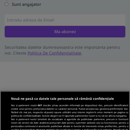
Sunt angajator
Ma abonez
Securitatea datelor dumneavoastra este importanta pentru
noi. Citeste
Politica De Confidentialitate
.
Nouă ne pasă ca datele tale personale să rămână confidențiale
Noi și partenerii noștri
667
stocăm și/sau accesăm informații pe dispozitivul dvs., precum identificatorii
cookie unici pentru prelucrarea datelor cu caracter personal. Puteți accepta sau gestiona preferințele dvs.
făcând clic mai jos, respectiv vă puteți opune utilizării unui interes legitim în orice moment pe pagina cu
politica de confidențialitate. Aceste alegeri vor fi raportate partenerilor noștri și nu vă vor afecta navigarea.
Noi si partenerii nostri (retelele de socializare si agentiile de publicitate partenere, precum si furnizorii
nostri de servicii de date analitice) prelucram date pentru a permite website-ului sa functioneze, pentru a
personaliza continutul si anunturile publicitare afisate in functie de interesele si/sau profilul dvs., pentru a
va oferi functionalitati aferente retelelor de socializare si pentru a analiza traficul pe website. Beneficiati de