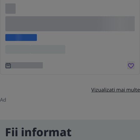
Lorem ipsum dolor sit amet consectetur adipis
cing elit
Lorem ipsum
Location
Lorem ipsum
3 ani în urmă
Vizualizati mai multe
Ad
Fii informat