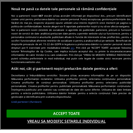
Nouă ne pasă ca datele tale personale să rămână confidențiale
Noi și partenerii noștri
667
stocăm și/sau accesăm informații pe dispozitivul dvs., precum identificatorii
cookie unici pentru prelucrarea datelor cu caracter personal. Puteți accepta sau gestiona preferințele dvs.
făcând clic mai jos, respectiv vă puteți opune utilizării unui interes legitim în orice moment pe pagina cu
politica de confidențialitate. Aceste alegeri vor fi raportate partenerilor noștri și nu vă vor afecta navigarea.
Noi si partenerii nostri (retelele de socializare si agentiile de publicitate partenere, precum si furnizorii
nostri de servicii de date analitice) prelucram date pentru a permite website-ului sa functioneze, pentru a
personaliza continutul si anunturile publicitare afisate in functie de interesele si/sau profilul dvs., pentru a
va oferi functionalitati aferente retelelor de socializare si pentru a analiza traficul pe website. Beneficiati de
drepturile prevazute de art. 15-22 din GDPR in legatura cu prelucrarea datelor cu caracter personal. Aceste
drepturi pot fi exercitate prin modalitatea indicata
aici
. Prin click pe “ACCEPT TOATE”, acceptati folosirea
tuturor Tehnologiilor de tip Cookie, care implica inclusiv acceptul dvs. cu privire la stocarea/accesarea
informatiilor de catre Vendor-ii cu care colaboram. Prin click pe “VREAU SA MODIFIC SETARILE INDIVIDUAL”
puteti schimba preferintele in mod individual, mai putin cele legate de cookie strict necesare pentru
functionarea website-ului.
Atât noi, cât și partenerii noștri prelucrăm datele pentru a oferi:
Dezvoltarea și îmbunătățirea serviciilor. Stocarea și/sau accesarea informațiilor de pe un dispozitiv.
Măsurarea performanței reclamelor. Utilizarea profilurilor pentru selectarea conținutului personalizat.
Crearea profilurilor de conținut personalizat. Utilizarea profilurilor pentru selectarea publicității
personalizate. Crearea profilurilor pentru publicitate personalizată. Măsurarea performanței conținutului.
Înțelegerea publicului prin statistici sau combinații de date din surse diferite. Utilizarea de date limitate
pentru a selecta publicitatea. Utilizarea datelor limitate pentru a selecta conținutul. Date precise de
geolocație și identificarea prin scanarea dispozitivului.
Listă parteneri (furnizori)
ACCEPT TOATE
VREAU SA MODIFIC SETARILE INDIVIDUAL