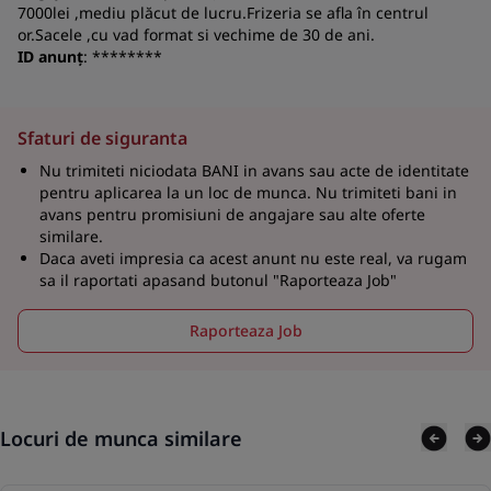
N
7000lei ,mediu plăcut de lucru.Frizeria se afla în centrul
or.Sacele ,cu vad format si vechime de 30 de ani.
a
ID anunț
: ********
co
S
Sfaturi de siguranta
Nu trimiteti niciodata BANI in avans sau acte de identitate
pentru aplicarea la un loc de munca. Nu trimiteti bani in
avans pentru promisiuni de angajare sau alte oferte
similare.
Daca aveti impresia ca acest anunt nu este real, va rugam
sa il raportati apasand butonul "Raporteaza Job"
Raporteaza Job
Locuri de munca similare