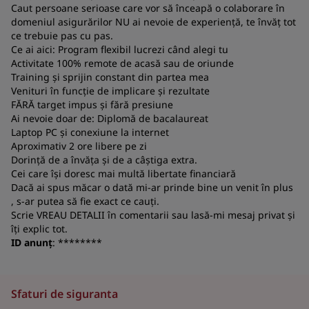
a
Caut persoane serioase care vor să înceapă o colaborare în
domeniul asigurărilor NU ai nevoie de experiență, te învăț tot
co
ce trebuie pas cu pas.
S
Ce ai aici: Program flexibil lucrezi când alegi tu
Activitate 100% remote de acasă sau de oriunde
Training și sprijin constant din partea mea
Venituri în funcție de implicare și rezultate
FĂRĂ target impus și fără presiune
Ai nevoie doar de: Diplomă de bacalaureat
Laptop PC și conexiune la internet
Aproximativ 2 ore libere pe zi
Dorință de a învăța și de a câștiga extra.
Cei care își doresc mai multă libertate financiară
Dacă ai spus măcar o dată mi-ar prinde bine un venit în plus
, s-ar putea să fie exact ce cauți.
Scrie VREAU DETALII în comentarii sau lasă-mi mesaj privat și
îți explic tot.
ID anunț
: ********
Sfaturi de siguranta