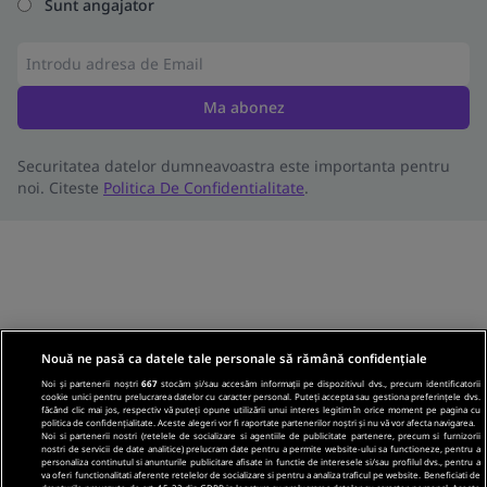
Sunt angajator
Ma abonez
Securitatea datelor dumneavoastra este importanta pentru
noi. Citeste
Politica De Confidentialitate
.
Nouă ne pasă ca datele tale personale să rămână confidențiale
Noi și partenerii noștri
667
stocăm și/sau accesăm informații pe dispozitivul dvs., precum identificatorii
cookie unici pentru prelucrarea datelor cu caracter personal. Puteți accepta sau gestiona preferințele dvs.
făcând clic mai jos, respectiv vă puteți opune utilizării unui interes legitim în orice moment pe pagina cu
politica de confidențialitate. Aceste alegeri vor fi raportate partenerilor noștri și nu vă vor afecta navigarea.
Noi si partenerii nostri (retelele de socializare si agentiile de publicitate partenere, precum si furnizorii
nostri de servicii de date analitice) prelucram date pentru a permite website-ului sa functioneze, pentru a
personaliza continutul si anunturile publicitare afisate in functie de interesele si/sau profilul dvs., pentru a
va oferi functionalitati aferente retelelor de socializare si pentru a analiza traficul pe website. Beneficiati de