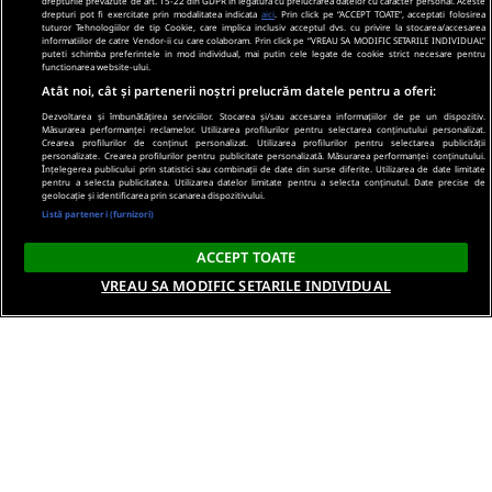
drepturile prevazute de art. 15-22 din GDPR in legatura cu prelucrarea datelor cu caracter personal. Aceste
drepturi pot fi exercitate prin modalitatea indicata
aici
. Prin click pe “ACCEPT TOATE”, acceptati folosirea
tuturor Tehnologiilor de tip Cookie, care implica inclusiv acceptul dvs. cu privire la stocarea/accesarea
informatiilor de catre Vendor-ii cu care colaboram. Prin click pe “VREAU SA MODIFIC SETARILE INDIVIDUAL”
puteti schimba preferintele in mod individual, mai putin cele legate de cookie strict necesare pentru
functionarea website-ului.
Atât noi, cât și partenerii noștri prelucrăm datele pentru a oferi:
Dezvoltarea și îmbunătățirea serviciilor. Stocarea și/sau accesarea informațiilor de pe un dispozitiv.
Măsurarea performanței reclamelor. Utilizarea profilurilor pentru selectarea conținutului personalizat.
Crearea profilurilor de conținut personalizat. Utilizarea profilurilor pentru selectarea publicității
personalizate. Crearea profilurilor pentru publicitate personalizată. Măsurarea performanței conținutului.
Înțelegerea publicului prin statistici sau combinații de date din surse diferite. Utilizarea de date limitate
pentru a selecta publicitatea. Utilizarea datelor limitate pentru a selecta conținutul. Date precise de
geolocație și identificarea prin scanarea dispozitivului.
Listă parteneri (furnizori)
ACCEPT TOATE
VREAU SA MODIFIC SETARILE INDIVIDUAL