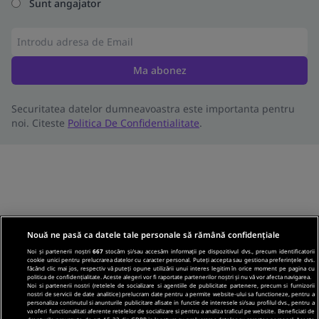
Sunt angajator
Ma abonez
Securitatea datelor dumneavoastra este importanta pentru
noi. Citeste
Politica De Confidentialitate
.
Nouă ne pasă ca datele tale personale să rămână confidențiale
Noi și partenerii noștri
667
stocăm și/sau accesăm informații pe dispozitivul dvs., precum identificatorii
cookie unici pentru prelucrarea datelor cu caracter personal. Puteți accepta sau gestiona preferințele dvs.
făcând clic mai jos, respectiv vă puteți opune utilizării unui interes legitim în orice moment pe pagina cu
politica de confidențialitate. Aceste alegeri vor fi raportate partenerilor noștri și nu vă vor afecta navigarea.
Noi si partenerii nostri (retelele de socializare si agentiile de publicitate partenere, precum si furnizorii
nostri de servicii de date analitice) prelucram date pentru a permite website-ului sa functioneze, pentru a
personaliza continutul si anunturile publicitare afisate in functie de interesele si/sau profilul dvs., pentru a
va oferi functionalitati aferente retelelor de socializare si pentru a analiza traficul pe website. Beneficiati de