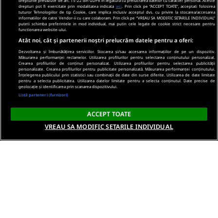
drepturile prevazute de art. 15-22 din GDPR in legatura cu prelucrarea datelor cu caracter personal. Aceste
drepturi pot fi exercitate prin modalitatea indicata
aici
. Prin click pe “ACCEPT TOATE”, acceptati folosirea
tuturor Tehnologiilor de tip Cookie, care implica inclusiv acceptul dvs. cu privire la stocarea/accesarea
informatiilor de catre Vendor-ii cu care colaboram. Prin click pe “VREAU SA MODIFIC SETARILE INDIVIDUAL”
puteti schimba preferintele in mod individual, mai putin cele legate de cookie strict necesare pentru
functionarea website-ului.
Atât noi, cât și partenerii noștri prelucrăm datele pentru a oferi:
Dezvoltarea și îmbunătățirea serviciilor. Stocarea și/sau accesarea informațiilor de pe un dispozitiv.
Măsurarea performanței reclamelor. Utilizarea profilurilor pentru selectarea conținutului personalizat.
Crearea profilurilor de conținut personalizat. Utilizarea profilurilor pentru selectarea publicității
personalizate. Crearea profilurilor pentru publicitate personalizată. Măsurarea performanței conținutului.
Înțelegerea publicului prin statistici sau combinații de date din surse diferite. Utilizarea de date limitate
pentru a selecta publicitatea. Utilizarea datelor limitate pentru a selecta conținutul. Date precise de
geolocație și identificarea prin scanarea dispozitivului.
Listă parteneri (furnizori)
ACCEPT TOATE
VREAU SA MODIFIC SETARILE INDIVIDUAL