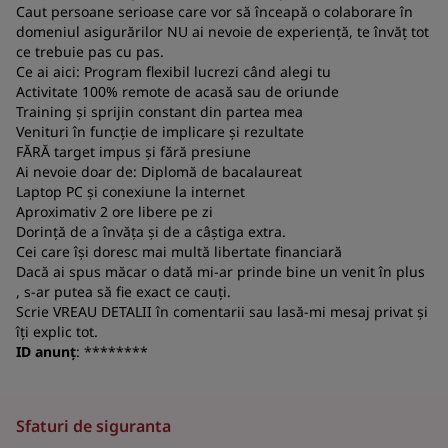
a
Caut persoane serioase care vor să înceapă o colaborare în
domeniul asigurărilor NU ai nevoie de experiență, te învăț tot
co
ce trebuie pas cu pas.
S
Ce ai aici: Program flexibil lucrezi când alegi tu
Activitate 100% remote de acasă sau de oriunde
Training și sprijin constant din partea mea
Venituri în funcție de implicare și rezultate
FĂRĂ target impus și fără presiune
Ai nevoie doar de: Diplomă de bacalaureat
Laptop PC și conexiune la internet
Aproximativ 2 ore libere pe zi
Dorință de a învăța și de a câștiga extra.
Cei care își doresc mai multă libertate financiară
Dacă ai spus măcar o dată mi-ar prinde bine un venit în plus
, s-ar putea să fie exact ce cauți.
Scrie VREAU DETALII în comentarii sau lasă-mi mesaj privat și
îți explic tot.
ID anunț
: ********
Sfaturi de siguranta