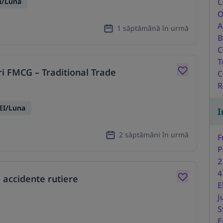
I/Luna
C
O
A
1 săptămână în urmă
B
C
T
i FMCG – Traditional Trade
C
R
EI/Luna
I
2 săptămâni în urmă
F
P
2
4
 accidente rutiere
E
J
S
E