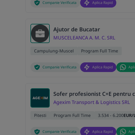
Companie Verificata
Aplica Rapid
Ajutor de Bucatar
MUSCELEANCA A. M. C. SRL
Campulung-Muscel
Program Full Time
Companie Verificata
Aplica Rapid
Apl
Sofer profesionist C+E pentru
Agexim Transport & Logistics SRL
Pitesti
Program Full Time
3.534 - 6.200
EUR/
Companie Verificata
Aplica Rapid
Apl