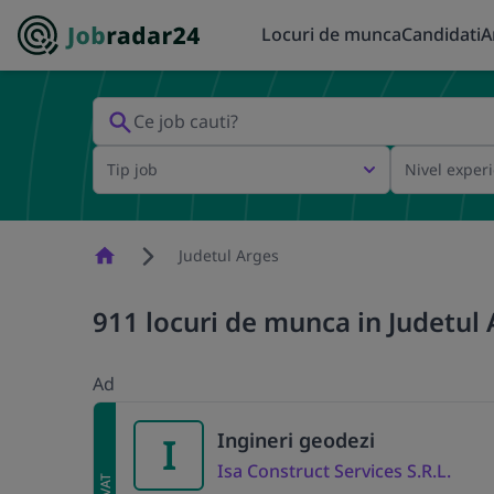
Locuri de munca
Candidati
A
Tip job
Nivel exper
Homepage
Judetul Arges
911 locuri de munca in Judetul A
Ad
Ingineri geodezi
I
Isa Construct Services S.R.L.