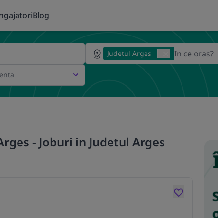
ngajatori
Blog
Judetul Arges
ienta
rges - Joburi in Judetul Arges