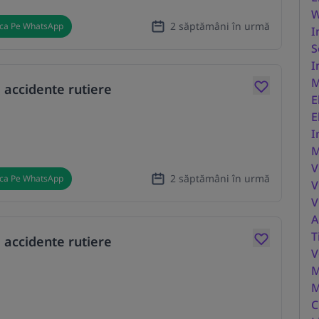
W
2 săptămâni în urmă
ica Pe WhatsApp
I
S
I
M
 accidente rutiere
E
E
I
M
V
2 săptămâni în urmă
ica Pe WhatsApp
V
V
A
T
 accidente rutiere
V
M
M
C