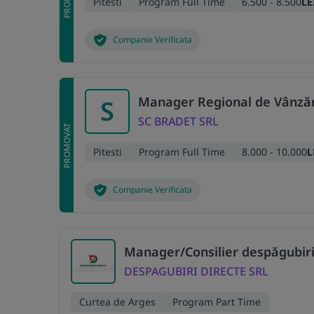
Pitesti
Program Full Time
6.500 - 8.500
LE
Companie Verificata
Manager Regional de Vânzăr
S
SC BRADET SRL
PROMOVAT
Pitesti
Program Full Time
8.000 - 10.000
L
Companie Verificata
Manager/Consilier despăgubiri
DESPAGUBIRI DIRECTE SRL
Curtea de Arges
Program Part Time