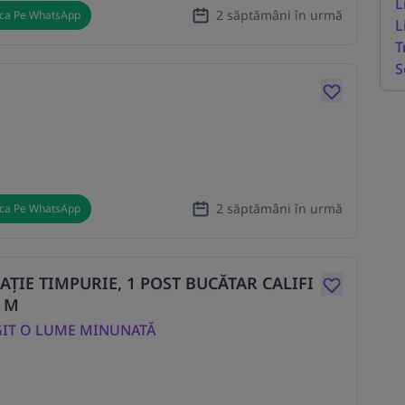
L
2 săptămâni în urmă
ica Pe WhatsApp
L
T
S
2 săptămâni în urmă
ica Pe WhatsApp
AȚIE TIMPURIE, 1 POST BUCĂTAR CALIFI
I M
IT O LUME MINUNATĂ