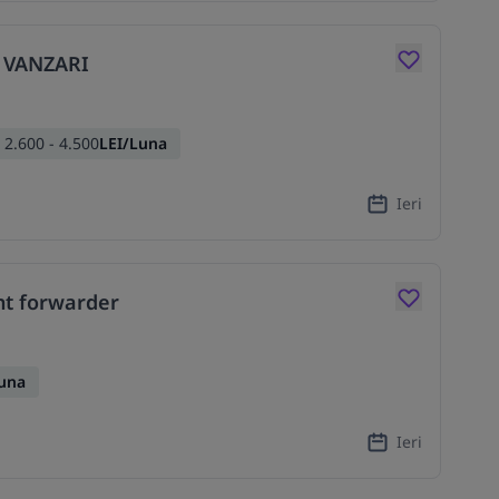
 VANZARI
2.600 - 4.500
LEI/Luna
Ieri
ght forwarder
Luna
Ieri