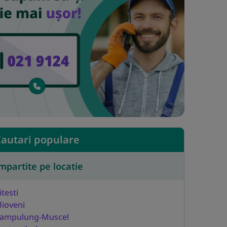
autari populare
mpartite pe locatie
itesti
ioveni
ampulung-Muscel