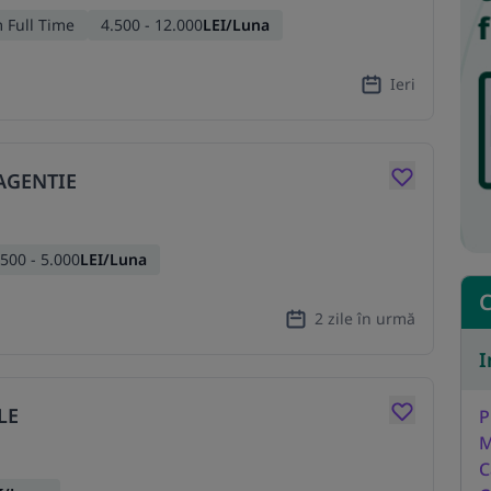
 Full Time
4.500 - 12.000
LEI/Luna
Ieri
AGENTIE
.500 - 5.000
LEI/Luna
C
2 zile în urmă
I
LE
P
M
C