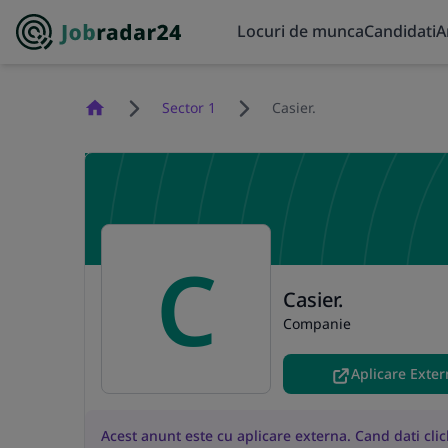
Locuri de munca
Candidati
A
Homepage
Sector 1
Casier.
C
Casier.
Companie
Aplicare Exte
Acest anunt este cu aplicare externa. Cand dati click