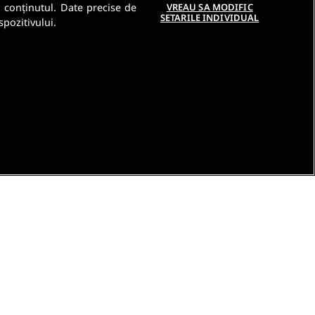
a conținutul. Date precise de
VREAU SA MODIFIC
SETARILE INDIVIDUAL
spozitivului.
e
Contact DSA
Raporteaza continut ilegal
Studenti