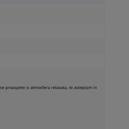
N
use proaspete si atmosfera relaxata, te asteptam in
a
co
S