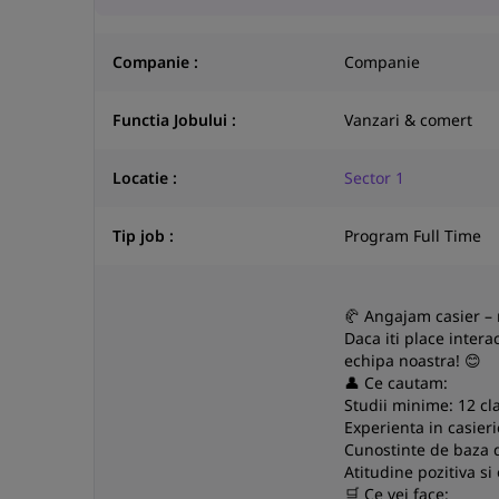
Companie :
Companie
Functia Jobului :
Vanzari & comert
Locatie :
Sector 1
Tip job :
Program Full Time
🥐 Angajam casier –
Daca iti place inter
echipa noastra! 😊
👤 Ce cautam:
Studii minime: 12 cl
Experienta in casier
Cunostinte de baza 
Atitudine pozitiva si 
🛒 Ce vei face: