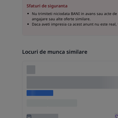
Sfaturi de siguranta
Nu trimiteti niciodata BANI in avans sau acte de
angajare sau alte oferte similare.
Daca aveti impresia ca acest anunt nu este real,
Locuri de munca similare
Lorem ipsum dolor sit amet consectetu
adipiscing elit
Lorem ipsum
Location
Lorem ipsum
3 ani în urmă