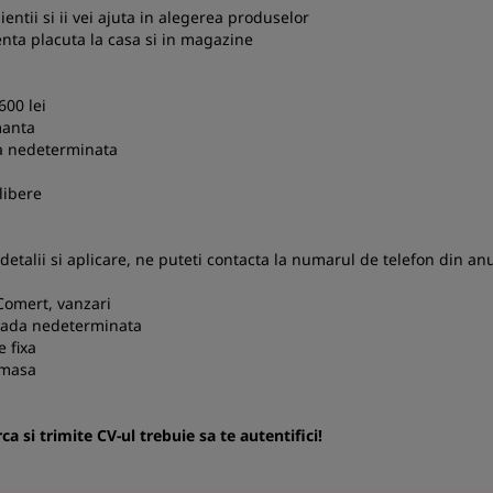
ientii si ii vei ajuta in alegerea produselor
enta placuta la casa si in magazine
600 lei
manta
a nedeterminata
:
 libere
etalii si aplicare, ne puteti contacta la numarul de telefon din an
Comert, vanzari
ioada nedeterminata
e fixa
 masa
a si trimite CV-ul trebuie sa te autentifici!