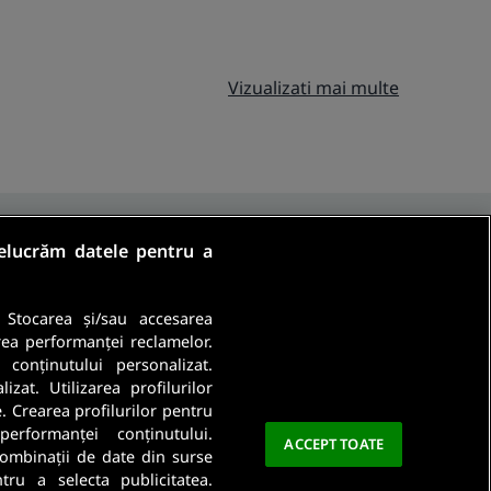
Vizualizati mai multe
relucrăm datele pentru a
. Stocarea și/sau accesarea
rea performanței reclamelor.
a conținutului personalizat.
Ma abonez
zat. Utilizarea profilurilor
e. Crearea profilurilor pentru
a este importanta pentru noi. Citeste
Politica De
performanței conținutului.
ACCEPT TOATE
 combinații de date din surse
ntru a selecta publicitatea.