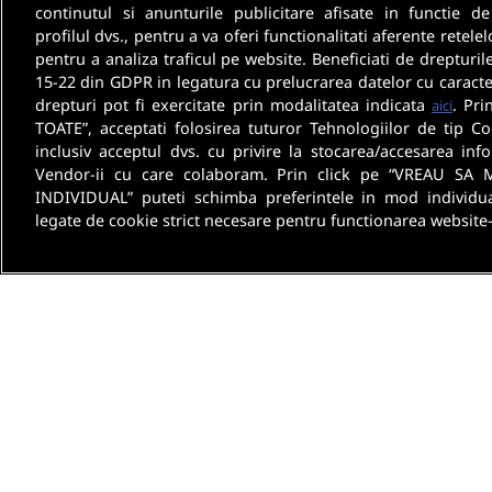
continutul si anunturile publicitare afisate in functie de
profilul dvs., pentru a va oferi functionalitati aferente retelel
pentru a analiza traficul pe website. Beneficiati de drepturil
15-22 din GDPR in legatura cu prelucrarea datelor cu caracte
drepturi pot fi exercitate prin modalitatea indicata
. Pri
aici
TOATE”, acceptati folosirea tuturor Tehnologiilor de tip Co
inclusiv acceptul dvs. cu privire la stocarea/accesarea info
Vendor-ii cu care colaboram. Prin click pe “VREAU SA 
INDIVIDUAL” puteti schimba preferintele in mod individua
legate de cookie strict necesare pentru functionarea website-
Despre noi
Termeni 