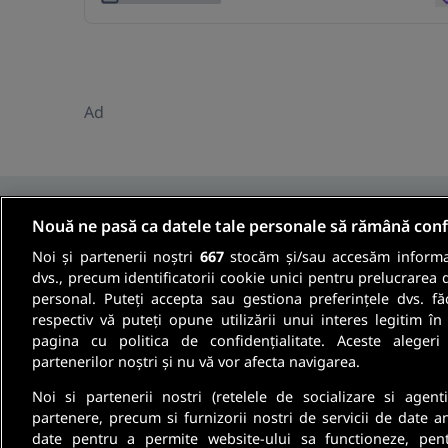
Ad
Nouă ne pasă ca datele tale personale să rămână conf
Noi și partenerii noștri
667
stocăm și/sau accesăm informaț
Fii informat
dvs., precum identificatorii cookie unici pentru prelucrarea 
personal. Puteți accepta sau gestiona preferințele dvs. fă
respectiv vă puteți opune utilizării unui interes legitim 
Aboneaza-te la newsletter-ul nostru si pri
pagina cu politica de confidențialitate. Aceste alegeri
oferte de munca si informatii despre cariera
partenerilor noștri și nu vă vor afecta navigarea.
Noi si partenerii nostri (retelele de socializare si agenti
partenere, precum si furnizorii nostri de servicii de date a
date pentru a permite website-ului sa functioneze, pen