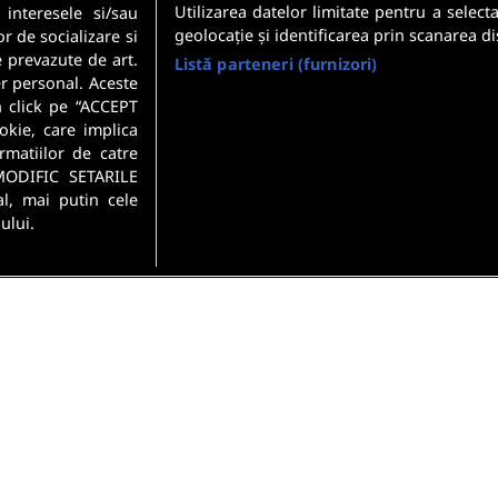
Utilizarea datelor limitate pentru a select
 interesele si/sau
geolocație și identificarea prin scanarea di
or de socializare si
e prevazute de art.
Listă parteneri (furnizori)
r personal. Aceste
n click pe “ACCEPT
okie, care implica
rmatiilor de catre
MODIFIC SETARILE
l, mai putin cele
ului.
si conditii
Politica de confidentialitate
Gestionați preferințel