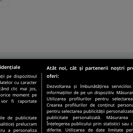
idențiale
Atât noi, cât și partenerii noștri p
oferi:
ii pe dispozitivul
Sunt candidat
datelor cu caracter
Sunt angajator
Dezvoltarea și îmbunătățirea serviciilor
când clic mai jos,
informațiilor de pe un dispozitiv. Măsura
în orice moment pe
Utilizarea profilurilor pentru selectare
meste cele mai recente
 vor fi raportate
Crearea profilurilor de conținut personali
 direct in inbox-ul tau.
pentru selectarea publicității personalizat
Securitatea datelor dumneavoastr
publicitate personalizată. Măsurarea 
ile de publicitate
Confidentialitate
.
Înțelegerea publicului prin statistici sau
nalitice) prelucram
diferite. Utilizarea de date limitate pe
tru a personaliza