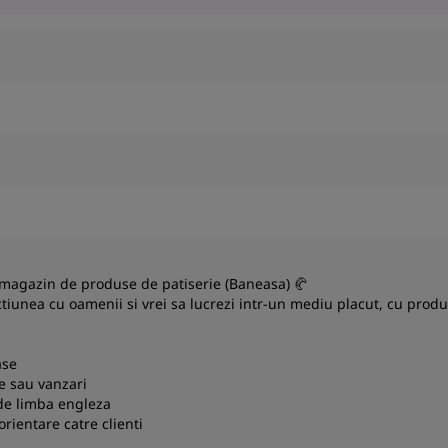
 magazin de produse de patiserie (Baneasa) 🥐
actiunea cu oamenii si vrei sa lucrezi intr-un mediu placut, cu prod
ase
ie sau vanzari
de limba engleza
orientare catre clienti