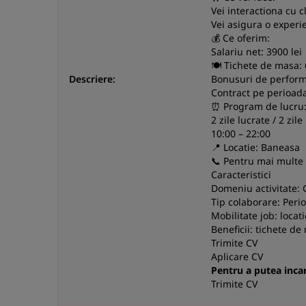
Vei interactiona cu cl
Vei asigura o experi
💰 Ce oferim:
Salariu net: 3900 lei
🍽️ Tichete de masa: 
Descriere:
Bonusuri de perfor
Contract pe perioad
⏰ Program de lucru
2 zile lucrate / 2 zile
10:00 – 22:00
📍 Locatie: Baneasa
📞 Pentru mai multe d
Caracteristici
Domeniu activitate: 
Tip colaborare: Per
Mobilitate job: locati
Beneficii: tichete de
Trimite CV
Aplicare CV
Pentru a putea incarc
Trimite CV