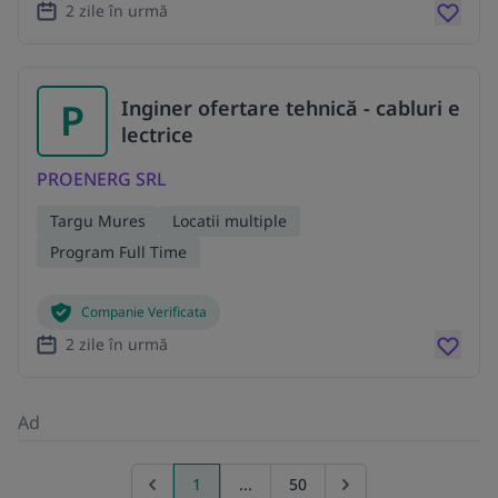
2 zile în urmă
P
Inginer ofertare tehnică - cabluri e
lectrice
PROENERG SRL
Targu Mures
Locatii multiple
Program Full Time
Companie Verificata
2 zile în urmă
Ad
1
...
50
Previous page
Go to next page