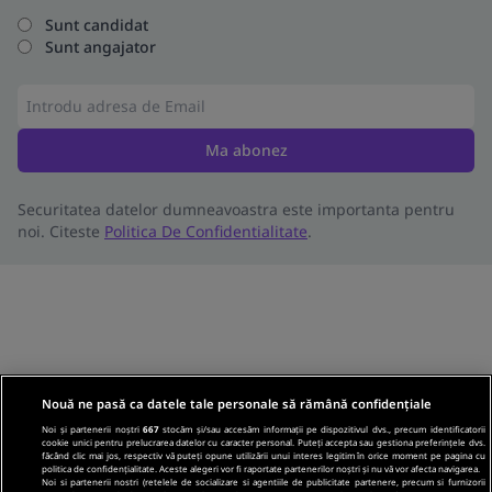
Sunt candidat
Sunt angajator
Ma abonez
Securitatea datelor dumneavoastra este importanta pentru
noi. Citeste
Politica De Confidentialitate
.
Nouă ne pasă ca datele tale personale să rămână confidențiale
Noi și partenerii noștri
667
stocăm și/sau accesăm informații pe dispozitivul dvs., precum identificatorii
cookie unici pentru prelucrarea datelor cu caracter personal. Puteți accepta sau gestiona preferințele dvs.
făcând clic mai jos, respectiv vă puteți opune utilizării unui interes legitim în orice moment pe pagina cu
politica de confidențialitate. Aceste alegeri vor fi raportate partenerilor noștri și nu vă vor afecta navigarea.
Noi si partenerii nostri (retelele de socializare si agentiile de publicitate partenere, precum si furnizorii