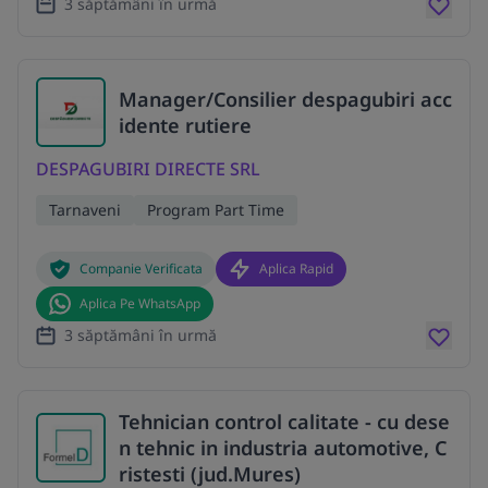
3 săptămâni în urmă
Manager/Consilier despagubiri acc
idente rutiere
DESPAGUBIRI DIRECTE SRL
Tarnaveni
Program Part Time
Companie Verificata
Aplica Rapid
Aplica Pe WhatsApp
3 săptămâni în urmă
Tehnician control calitate - cu dese
n tehnic in industria automotive, C
ristesti (jud.Mures)