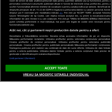
nostri de servicii de date analitice) prelucram date pentru a permite website-ului sa functioneze, pentru a
personaliza continutul si anunturile publicitare afisate in functie de interesele si/sau profilul dvs., pentru a
va oferi functionalitati aferente retelelor de socializare si pentru a analiza traficul pe website. Beneficiati de
drepturile prevazute de art. 15-22 din GDPR in legatura cu prelucrarea datelor cu caracter personal. Aceste
drepturi pot fi exercitate prin modalitatea indicata
aici
. Prin click pe “ACCEPT TOATE”, acceptati folosirea
tuturor Tehnologiilor de tip Cookie, care implica inclusiv acceptul dvs. cu privire la stocarea/accesarea
informatiilor de catre Vendor-ii cu care colaboram. Prin click pe “VREAU SA MODIFIC SETARILE INDIVIDUAL”
puteti schimba preferintele in mod individual, mai putin cele legate de cookie strict necesare pentru
functionarea website-ului.
Atât noi, cât și partenerii noștri prelucrăm datele pentru a oferi:
Dezvoltarea și îmbunătățirea serviciilor. Stocarea și/sau accesarea informațiilor de pe un dispozitiv.
Măsurarea performanței reclamelor. Utilizarea profilurilor pentru selectarea conținutului personalizat.
Crearea profilurilor de conținut personalizat. Utilizarea profilurilor pentru selectarea publicității
personalizate. Crearea profilurilor pentru publicitate personalizată. Măsurarea performanței conținutului.
Înțelegerea publicului prin statistici sau combinații de date din surse diferite. Utilizarea de date limitate
pentru a selecta publicitatea. Utilizarea datelor limitate pentru a selecta conținutul. Date precise de
geolocație și identificarea prin scanarea dispozitivului.
Listă parteneri (furnizori)
ACCEPT TOATE
VREAU SA MODIFIC SETARILE INDIVIDUAL