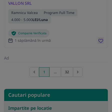
VALLON SRL
Ramnicu Valcea
Program Full Time
4.000 - 5.000
LEI/Luna
Companie Verificata
1 săptămână în urmă
Ad
1
...
32
Previous page
Go to next page
Cautari populare
Impartite pe locatie