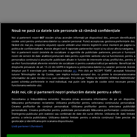
Nouă ne pasă ca datele tale personale să rămână confidențiale
Noi și partenerii noștri
667
stocăm și/sau accesăm informații pe dispozitivul dvs., precum identificatorii
cookie unici pentru prelucrarea datelor cu caracter personal. Puteți accepta sau gestiona preferințele dvs.
făcând clic mai jos, respectiv vă puteți opune utilizării unui interes legitim în orice moment pe pagina cu
politica de confidențialitate. Aceste alegeri vor fi raportate partenerilor noștri și nu vă vor afecta navigarea.
Noi si partenerii nostri (retelele de socializare si agentiile de publicitate partenere, precum si furnizorii
nostri de servicii de date analitice) prelucram date pentru a permite website-ului sa functioneze, pentru a
personaliza continutul si anunturile publicitare afisate in functie de interesele si/sau profilul dvs., pentru a
va oferi functionalitati aferente retelelor de socializare si pentru a analiza traficul pe website. Beneficiati de
drepturile prevazute de art. 15-22 din GDPR in legatura cu prelucrarea datelor cu caracter personal. Aceste
drepturi pot fi exercitate prin modalitatea indicata
aici
. Prin click pe “ACCEPT TOATE”, acceptati folosirea
tuturor Tehnologiilor de tip Cookie, care implica inclusiv acceptul dvs. cu privire la stocarea/accesarea
informatiilor de catre Vendor-ii cu care colaboram. Prin click pe “VREAU SA MODIFIC SETARILE INDIVIDUAL”
puteti schimba preferintele in mod individual, mai putin cele legate de cookie strict necesare pentru
functionarea website-ului.
Atât noi, cât și partenerii noștri prelucrăm datele pentru a oferi:
Dezvoltarea și îmbunătățirea serviciilor. Stocarea și/sau accesarea informațiilor de pe un dispozitiv.
Măsurarea performanței reclamelor. Utilizarea profilurilor pentru selectarea conținutului personalizat.
Crearea profilurilor de conținut personalizat. Utilizarea profilurilor pentru selectarea publicității
personalizate. Crearea profilurilor pentru publicitate personalizată. Măsurarea performanței conținutului.
Înțelegerea publicului prin statistici sau combinații de date din surse diferite. Utilizarea de date limitate
pentru a selecta publicitatea. Utilizarea datelor limitate pentru a selecta conținutul. Date precise de
geolocație și identificarea prin scanarea dispozitivului.
Listă parteneri (furnizori)