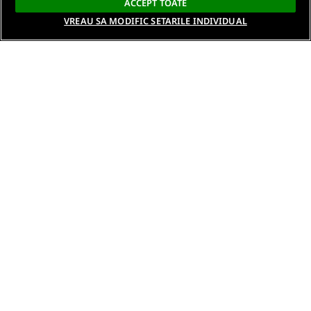
ACCEPT TOATE
VREAU SA MODIFIC SETARILE INDIVIDUAL
Despre noi
Termeni si conditii
Politica de confidentialitate
Gestionați preferințele
Contact DSA
Raporteaza continut ilegal
Studenti