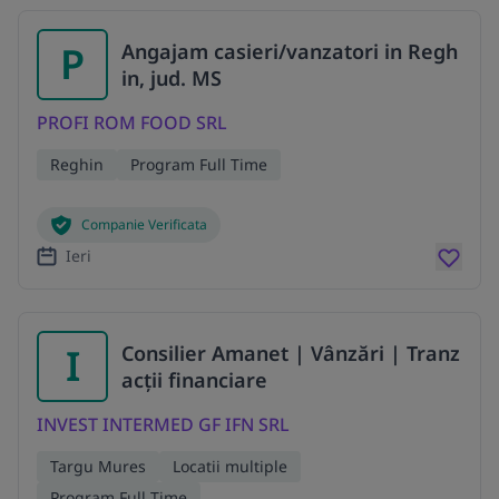
P
Angajam casieri/vanzatori in Regh
in, jud. MS
PROFI ROM FOOD SRL
Reghin
Program Full Time
Companie Verificata
Ieri
I
Consilier Amanet | Vânzări | Tranz
acții financiare
INVEST INTERMED GF IFN SRL
Targu Mures
Locatii multiple
Program Full Time