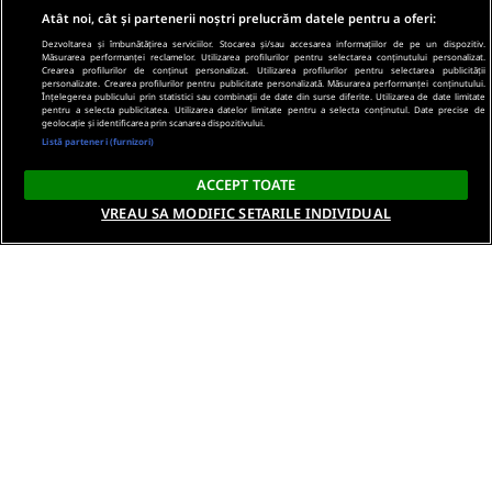
Atât noi, cât și partenerii noștri prelucrăm datele pentru a oferi:
Dezvoltarea și îmbunătățirea serviciilor. Stocarea și/sau accesarea informațiilor de pe un dispozitiv.
Măsurarea performanței reclamelor. Utilizarea profilurilor pentru selectarea conținutului personalizat.
Crearea profilurilor de conținut personalizat. Utilizarea profilurilor pentru selectarea publicității
personalizate. Crearea profilurilor pentru publicitate personalizată. Măsurarea performanței conținutului.
Înțelegerea publicului prin statistici sau combinații de date din surse diferite. Utilizarea de date limitate
pentru a selecta publicitatea. Utilizarea datelor limitate pentru a selecta conținutul. Date precise de
geolocație și identificarea prin scanarea dispozitivului.
Listă parteneri (furnizori)
ACCEPT TOATE
VREAU SA MODIFIC SETARILE INDIVIDUAL
Despre noi
Termeni si conditii
Politica de confidentialitate