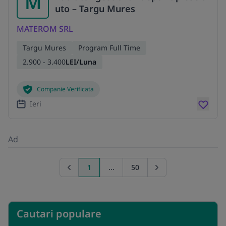
M
uto – Targu Mures
MATEROM SRL
Targu Mures
Program Full Time
2.900 - 3.400
LEI/Luna
Companie Verificata
Ieri
Ad
1
...
50
Previous page
Go to next page
Cautari populare