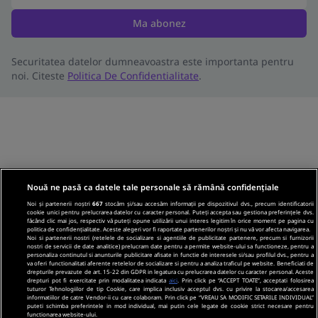
Ma abonez
Securitatea datelor dumneavoastra este importanta pentru
noi. Citeste
Politica De Confidentialitate
.
Nouă ne pasă ca datele tale personale să rămână confidențiale
Noi și partenerii noștri
667
stocăm și/sau accesăm informații pe dispozitivul dvs., precum identificatorii
cookie unici pentru prelucrarea datelor cu caracter personal. Puteți accepta sau gestiona preferințele dvs.
făcând clic mai jos, respectiv vă puteți opune utilizării unui interes legitim în orice moment pe pagina cu
politica de confidențialitate. Aceste alegeri vor fi raportate partenerilor noștri și nu vă vor afecta navigarea.
Noi si partenerii nostri (retelele de socializare si agentiile de publicitate partenere, precum si furnizorii
nostri de servicii de date analitice) prelucram date pentru a permite website-ului sa functioneze, pentru a
personaliza continutul si anunturile publicitare afisate in functie de interesele si/sau profilul dvs., pentru a
va oferi functionalitati aferente retelelor de socializare si pentru a analiza traficul pe website. Beneficiati de
drepturile prevazute de art. 15-22 din GDPR in legatura cu prelucrarea datelor cu caracter personal. Aceste
drepturi pot fi exercitate prin modalitatea indicata
aici
. Prin click pe “ACCEPT TOATE”, acceptati folosirea
tuturor Tehnologiilor de tip Cookie, care implica inclusiv acceptul dvs. cu privire la stocarea/accesarea
informatiilor de catre Vendor-ii cu care colaboram. Prin click pe “VREAU SA MODIFIC SETARILE INDIVIDUAL”
puteti schimba preferintele in mod individual, mai putin cele legate de cookie strict necesare pentru
functionarea website-ului.