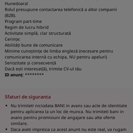
a
Hunedoara!
Rolul presupune contactarea telefonică a altor companii
co
(B2B).
S
Program part-time
Regim de lucru hibrid
Activitate simplă, clar structurată
Cerințe:
Abilități bune de comunicare
Minime cunoștințe de limba engleză (necesare pentru
comunicarea internă cu echipa, NU pentru apeluri)
Seriozitate și consecvență
Dacă ești interesat(ă), trimite CV-ul tău
ID anunț
: ********
Sfaturi de siguranta
Nu trimiteti niciodata BANI in avans sau acte de identitate
pentru aplicarea la un loc de munca. Nu trimiteti bani in
avans pentru promisiuni de angajare sau alte oferte
similare.
Daca aveti impresia ca acest anunt nu este real, va rugam