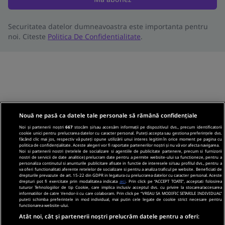
Securitatea datelor dumneavoastra este importanta pentru
noi. Citeste
Politica De Confidentialitate
.
Nouă ne pasă ca datele tale personale să rămână confidențiale
Noi și partenerii noștri
667
stocăm și/sau accesăm informații pe dispozitivul dvs., precum identificatorii
cookie unici pentru prelucrarea datelor cu caracter personal. Puteți accepta sau gestiona preferințele dvs.
făcând clic mai jos, respectiv vă puteți opune utilizării unui interes legitim în orice moment pe pagina cu
politica de confidențialitate. Aceste alegeri vor fi raportate partenerilor noștri și nu vă vor afecta navigarea.
Noi si partenerii nostri (retelele de socializare si agentiile de publicitate partenere, precum si furnizorii
nostri de servicii de date analitice) prelucram date pentru a permite website-ului sa functioneze, pentru a
personaliza continutul si anunturile publicitare afisate in functie de interesele si/sau profilul dvs., pentru a
va oferi functionalitati aferente retelelor de socializare si pentru a analiza traficul pe website. Beneficiati de
drepturile prevazute de art. 15-22 din GDPR in legatura cu prelucrarea datelor cu caracter personal. Aceste
drepturi pot fi exercitate prin modalitatea indicata
aici
. Prin click pe “ACCEPT TOATE”, acceptati folosirea
tuturor Tehnologiilor de tip Cookie, care implica inclusiv acceptul dvs. cu privire la stocarea/accesarea
informatiilor de catre Vendor-ii cu care colaboram. Prin click pe “VREAU SA MODIFIC SETARILE INDIVIDUAL”
puteti schimba preferintele in mod individual, mai putin cele legate de cookie strict necesare pentru
functionarea website-ului.
Atât noi, cât și partenerii noștri prelucrăm datele pentru a oferi: