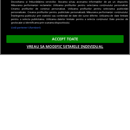
Dezvoltarea și îmbunătățirea serviciilor. Stocarea și/sau accesarea informațiilor de pe un dispozitiv.
Măsurarea performanței reclamelor. Utilizarea profilurilor pentru selectarea conținutului personalizat.
Crearea profilurilor de conținut personalizat. Utilizarea profilurilor pentru selectarea publicității
personalizate. Crearea profilurilor pentru publicitate personalizată. Măsurarea performanței conținutului.
Înțelegerea publicului prin statistici sau combinații de date din surse diferite. Utilizarea de date limitate
pentru a selecta publicitatea. Utilizarea datelor limitate pentru a selecta conținutul. Date precise de
geolocație și identificarea prin scanarea dispozitivului.
Listă parteneri (furnizori)
ACCEPT TOATE
VREAU SA MODIFIC SETARILE INDIVIDUAL
Despre noi
Termeni si conditii
Politica de confidentialitate
Gestionați preferințele