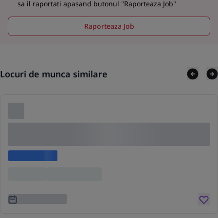
sa il raportati apasand butonul "Raporteaza Job"
Raporteaza Job
Locuri de munca similare
Lorem ipsum dolor sit amet consectetur adipis
cing elit
Lorem ipsum
Location
Lorem ipsum
3 ani în urmă