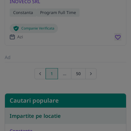
INOVECO SRL
Constanta
Program Full Time
Companie Verificata
Azi
Ad
1
...
50
Previous page
Go to next page
Cautari populare
Impartite pe locatie
Constanta