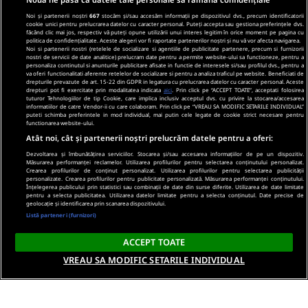
Noi și partenerii noștri
667
stocăm și/sau accesăm informații pe dispozitivul dvs., precum identificatorii
cookie unici pentru prelucrarea datelor cu caracter personal. Puteți accepta sau gestiona preferințele dvs.
făcând clic mai jos, respectiv vă puteți opune utilizării unui interes legitim în orice moment pe pagina cu
politica de confidențialitate. Aceste alegeri vor fi raportate partenerilor noștri și nu vă vor afecta navigarea.
Noi si partenerii nostri (retelele de socializare si agentiile de publicitate partenere, precum si furnizorii
nostri de servicii de date analitice) prelucram date pentru a permite website-ului sa functioneze, pentru a
personaliza continutul si anunturile publicitare afisate in functie de interesele si/sau profilul dvs., pentru a
va oferi functionalitati aferente retelelor de socializare si pentru a analiza traficul pe website. Beneficiati de
drepturile prevazute de art. 15-22 din GDPR in legatura cu prelucrarea datelor cu caracter personal. Aceste
drepturi pot fi exercitate prin modalitatea indicata
aici
. Prin click pe “ACCEPT TOATE”, acceptati folosirea
tuturor Tehnologiilor de tip Cookie, care implica inclusiv acceptul dvs. cu privire la stocarea/accesarea
informatiilor de catre Vendor-ii cu care colaboram. Prin click pe “VREAU SA MODIFIC SETARILE INDIVIDUAL”
puteti schimba preferintele in mod individual, mai putin cele legate de cookie strict necesare pentru
functionarea website-ului.
Atât noi, cât și partenerii noștri prelucrăm datele pentru a oferi:
Dezvoltarea și îmbunătățirea serviciilor. Stocarea și/sau accesarea informațiilor de pe un dispozitiv.
Măsurarea performanței reclamelor. Utilizarea profilurilor pentru selectarea conținutului personalizat.
Crearea profilurilor de conținut personalizat. Utilizarea profilurilor pentru selectarea publicității
personalizate. Crearea profilurilor pentru publicitate personalizată. Măsurarea performanței conținutului.
Înțelegerea publicului prin statistici sau combinații de date din surse diferite. Utilizarea de date limitate
pentru a selecta publicitatea. Utilizarea datelor limitate pentru a selecta conținutul. Date precise de
geolocație și identificarea prin scanarea dispozitivului.
Listă parteneri (furnizori)
ACCEPT TOATE
VREAU SA MODIFIC SETARILE INDIVIDUAL