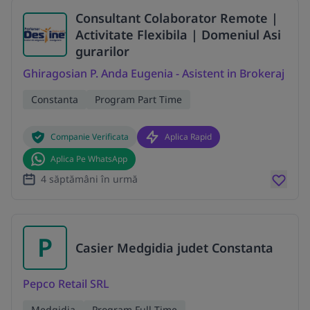
Consultant Colaborator Remote |
Activitate Flexibila | Domeniul Asi
gurarilor
Ghiragosian P. Anda Eugenia - Asistent in Brokeraj
Constanta
Program Part Time
Companie Verificata
Aplica Rapid
Aplica Pe WhatsApp
4 săptămâni în urmă
P
Casier Medgidia judet Constanta
Pepco Retail SRL
Medgidia
Program Full Time