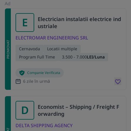
Ad
E
Electrician instalatii electrice ind
ustriale
ELECTROMAR ENGINEERING SRL
PROMOVAT
Cernavoda
Locatii multiple
Program Full Time
3.500 - 7.000
LEI/Luna
Companie Verificata
6 zile în urmă
D
Economist – Shipping / Freight F
orwarding
DELTA SHIPPING AGENCY