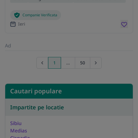
Companie Verificata
Ieri
Ad
1
...
50
Previous page
Go to next page
Cautari populare
Impartite pe locatie
Sibiu
Medias
Cisnadie