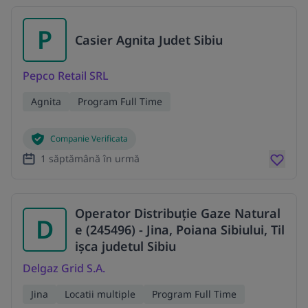
P
Casier Agnita Judet Sibiu
Pepco Retail SRL
Agnita
Program Full Time
Companie Verificata
1 săptămână în urmă
Operator Distribuție Gaze Natural
D
e (245496) - Jina, Poiana Sibiului, Til
ișca judetul Sibiu
Delgaz Grid S.A.
Jina
Locatii multiple
Program Full Time