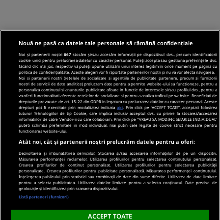
Nouă ne pasă ca datele tale personale să rămână confidențiale
Noi și partenerii noștri
667
stocăm și/sau accesăm informații pe dispozitivul dvs., precum identificatorii
cookie unici pentru prelucrarea datelor cu caracter personal. Puteți accepta sau gestiona preferințele dvs.
făcând clic mai jos, respectiv vă puteți opune utilizării unui interes legitim în orice moment pe pagina cu
politica de confidențialitate. Aceste alegeri vor fi raportate partenerilor noștri și nu vă vor afecta navigarea.
Noi si partenerii nostri (retelele de socializare si agentiile de publicitate partenere, precum si furnizorii
nostri de servicii de date analitice) prelucram date pentru a permite website-ului sa functioneze, pentru a
personaliza continutul si anunturile publicitare afisate in functie de interesele si/sau profilul dvs., pentru a
va oferi functionalitati aferente retelelor de socializare si pentru a analiza traficul pe website. Beneficiati de
drepturile prevazute de art. 15-22 din GDPR in legatura cu prelucrarea datelor cu caracter personal. Aceste
drepturi pot fi exercitate prin modalitatea indicata
aici
. Prin click pe “ACCEPT TOATE”, acceptati folosirea
tuturor Tehnologiilor de tip Cookie, care implica inclusiv acceptul dvs. cu privire la stocarea/accesarea
informatiilor de catre Vendor-ii cu care colaboram. Prin click pe “VREAU SA MODIFIC SETARILE INDIVIDUAL”
puteti schimba preferintele in mod individual, mai putin cele legate de cookie strict necesare pentru
functionarea website-ului.
Atât noi, cât și partenerii noștri prelucrăm datele pentru a oferi:
Dezvoltarea și îmbunătățirea serviciilor. Stocarea și/sau accesarea informațiilor de pe un dispozitiv.
Măsurarea performanței reclamelor. Utilizarea profilurilor pentru selectarea conținutului personalizat.
Crearea profilurilor de conținut personalizat. Utilizarea profilurilor pentru selectarea publicității
personalizate. Crearea profilurilor pentru publicitate personalizată. Măsurarea performanței conținutului.
Înțelegerea publicului prin statistici sau combinații de date din surse diferite. Utilizarea de date limitate
pentru a selecta publicitatea. Utilizarea datelor limitate pentru a selecta conținutul. Date precise de
geolocație și identificarea prin scanarea dispozitivului.
Listă parteneri (furnizori)
ACCEPT TOATE