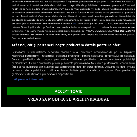
politica de confidențialitate. Aceste alegeri vor fi raportate partenerilor noștri și nu vă vor afecta navigarea.
Noi si partenerii nostri (retelele de socializare si agentiile de publicitate partenere, precum si furnizorii
nostri de servicii de date analitice) prelucram date pentru a permite website-ului sa functioneze, pentru a
personaliza continutul si anunturile publicitare afisate in functie de interesele si/sau profilul dvs., pentru a
va oferi functionalitati aferente retelelor de socializare si pentru a analiza traficul pe website. Beneficiati de
drepturile prevazute de art. 15-22 din GDPR in legatura cu prelucrarea datelor cu caracter personal. Aceste
drepturi pot fi exercitate prin modalitatea indicata
aici
. Prin click pe “ACCEPT TOATE”, acceptati folosirea
tuturor Tehnologiilor de tip Cookie, care implica inclusiv acceptul dvs. cu privire la stocarea/accesarea
informatiilor de catre Vendor-ii cu care colaboram. Prin click pe “VREAU SA MODIFIC SETARILE INDIVIDUAL”
puteti schimba preferintele in mod individual, mai putin cele legate de cookie strict necesare pentru
functionarea website-ului.
Atât noi, cât și partenerii noștri prelucrăm datele pentru a oferi:
Dezvoltarea și îmbunătățirea serviciilor. Stocarea și/sau accesarea informațiilor de pe un dispozitiv.
Măsurarea performanței reclamelor. Utilizarea profilurilor pentru selectarea conținutului personalizat.
Crearea profilurilor de conținut personalizat. Utilizarea profilurilor pentru selectarea publicității
personalizate. Crearea profilurilor pentru publicitate personalizată. Măsurarea performanței conținutului.
Înțelegerea publicului prin statistici sau combinații de date din surse diferite. Utilizarea de date limitate
pentru a selecta publicitatea. Utilizarea datelor limitate pentru a selecta conținutul. Date precise de
geolocație și identificarea prin scanarea dispozitivului.
Listă parteneri (furnizori)
ACCEPT TOATE
VREAU SA MODIFIC SETARILE INDIVIDUAL