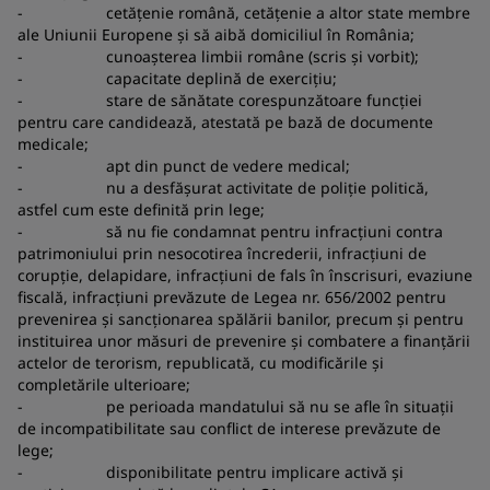
- cetățenie română, cetățenie a altor state membre
ale Uniunii Europene și să aibă domiciliul în România;
- cunoașterea limbii române (scris și vorbit);
- capacitate deplină de exercițiu;
- stare de sănătate corespunzătoare funcției
pentru care candidează, atestată pe bază de documente
medicale;
- apt din punct de vedere medical;
- nu a desfășurat activitate de poliție politică,
astfel cum este definită prin lege;
- să nu fie condamnat pentru infracțiuni contra
patrimoniului prin nesocotirea încrederii, infracțiuni de
corupție, delapidare, infracțiuni de fals în înscrisuri, evaziune
fiscală, infracțiuni prevăzute de Legea nr. 656/2002 pentru
prevenirea și sancționarea spălării banilor, precum și pentru
instituirea unor măsuri de prevenire și combatere a finanțării
actelor de terorism, republicată, cu modificările și
completările ulterioare;
- pe perioada mandatului să nu se afle în situații
de incompatibilitate sau conflict de interese prevăzute de
lege;
- disponibilitate pentru implicare activă și