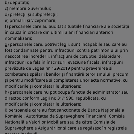
b) deputații;
c) membrii Guvernului;
d) prefecții și subprefecții;
e) primarii și viceprimarii;
f) persoanele care au auditat situațiile financiare ale societății
în cauză în oricare din ultimii 3 ani financiari anteriori
nominalizării;
g) persoanele care, potrivit legii, sunt incapabile sau care au
fost condamnate pentru infracțiuni contra patrimoniului prin
nesocotirea încrederii, infracțiuni de corupție, delapidare,
infracțiuni de fals în înscrisuri, evaziune fiscală, infracțiuni
prevăzute de Legea nr. 129/2019 pentru prevenirea și
combaterea spălării banilor și finanțării terorismului, precum
și pentru modificarea și completarea unor acte normative, cu
modificările și completările ulterioare;
h) persoanele care nu pot ocupa funcția de administrator sau
director, conform Legii nr. 31/1990, republicată, cu
modificările și completările ulterioare;
i) persoanele care au fost sancționate de Banca Națională a
României, Autoritatea de Supraveghere Financiară, Comisia
Națională a Valorilor Mobiliare sau de către Comisia de
Supraveghere a Asigurărilor și care se regăsesc în registrele
acestor instituții.