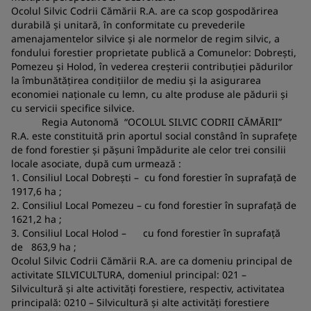
Ocolul Silvic Codrii Cămării R.A. are ca scop gospodărirea
durabilă şi unitară, în conformitate cu prevederile
amenajamentelor silvice şi ale normelor de regim silvic, a
fondului forestier proprietate publică a Comunelor: Dobreşti,
Pomezeu şi Holod, în vederea creşterii contribuţiei pădurilor
la îmbunătăţirea condiţiilor de mediu şi la asigurarea
economiei naţionale cu lemn, cu alte produse ale pădurii şi
cu servicii specifice silvice.
Regia Autonomă “OCOLUL SILVIC CODRII CĂMĂRII”
R.A. este constituită prin aportul social constând în suprafeţe
de fond forestier şi păşuni împădurite ale celor trei consilii
locale asociate, după cum urmează :
1. Consiliul Local Dobreşti – cu fond forestier în suprafaţă de
1917,6 ha ;
2. Consiliul Local Pomezeu – cu fond forestier în suprafaţă de
1621,2 ha ;
3. Consiliul Local Holod – cu fond forestier în suprafaţă
de 863,9 ha ;
Ocolul Silvic Codrii Cămării R.A. are ca domeniu principal de
activitate SILVICULTURA, domeniul principal: 021 –
Silvicultură şi alte activităţi forestiere, respectiv, activitatea
principală: 0210 – Silvicultură şi alte activităţi forestiere