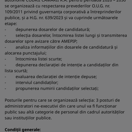
se organizează cu respectarea prevederilor O.U.G. nr.
109/2011 privind guvernanța corporativă a întreprinderilor
publice, și a H.G. nr. 639/2023 și va cuprinde următoarele
etape:
- depunerea dosarelor de candidatură;
- selecția dosarelor, întocmirea listei lungi și transmiterea
dosarelor spre avizare către AMEPIP;
- analiza informațiilor din dosarele de candidatură și
alocarea punctajului;
- întocmirea listei scurte;
- depunerea declarației de intenție a candidaților din
lista scurtă;
- evaluarea declarației de intenție depuse;
- interviul candidaților;
- propunerea numirii candidaților selectați;
Posturile pentru care se organizează selecția: 3 posturi de
administratori ne-executivi din care unul va fi funcționar
public sau altă categorie de personal din cadrul autorităților
sau instituțiilor publice.
Condiții generale: