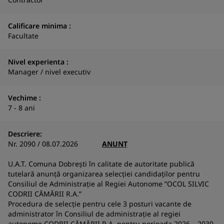
Calificare minima :
Facultate
Nivel experienta :
Manager / nivel executiv
N
a
Vechime :
co
7 - 8 ani
S
Descriere:
Nr. 2090 / 08.07.2026
ANUN
Ț
U.A.T. Comuna Dobrești în calitate de autoritate publică
tutelară anunță organizarea selecției candidaților pentru
Consiliul de Administrație al Regiei Autonome ”OCOL SILVIC
CODRII CĂMĂRII R.A.”
Procedura de selecție pentru cele 3 posturi vacante de
administrator în Consiliul de administrație al regiei
autonome CODRII CĂMĂRII R.A. pentru perioada 2026 – 2030