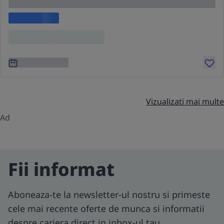
cing elit
Lorem ipsum
Location
Lorem ipsum
3 ani în urmă
Vizualizati mai multe
Ad
Fii informat
Aboneaza-te la newsletter-ul nostru si primeste
cele mai recente oferte de munca si informatii
despre cariera direct in inbox-ul tau.