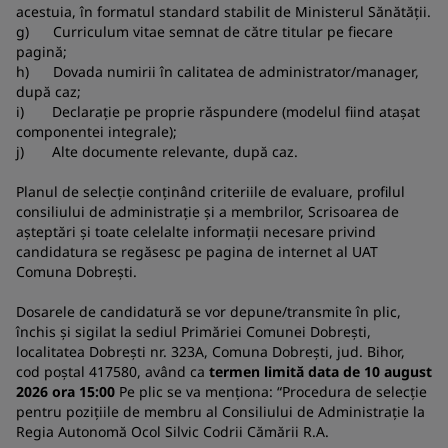
acestuia, în formatul standard stabilit de Ministerul Sănătății.
g) Curriculum vitae semnat de către titular pe fiecare
pagină;
h) Dovada numirii în calitatea de administrator/manager,
după caz;
i) Declarație pe proprie răspundere (modelul fiind atașat
componentei integrale);
j) Alte documente relevante, după caz.
Planul de selecție conținând criteriile de evaluare, profilul
consiliului de administrație și a membrilor, Scrisoarea de
așteptări și toate celelalte informații necesare privind
candidatura se regăsesc pe pagina de internet al UAT
Comuna Dobrești.
Dosarele de candidatură se vor depune/transmite în plic,
închis și sigilat la sediul Primăriei Comunei Dobrești,
localitatea Dobrești nr. 323A, Comuna Dobrești, jud. Bihor,
cod poștal 417580, având ca
termen limită data de 10 august
2026 ora 15:00
Pe plic se va menționa: “Procedura de selecție
pentru pozițiile de membru al Consiliului de Administrație la
Regia Autonomă Ocol Silvic Codrii Cămării R.A.