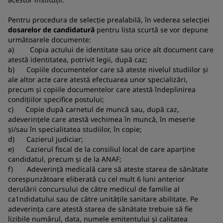
Pentru procedura de selecție prealabilă, în vederea selecției
dosarelor de candidatură
pentru lista scurtă se vor depune
următoarele documente:
a) Copia actului de identitate sau orice alt document care
atestă identitatea, potrivit legii, după caz;
b) Copiile documentelor care să ateste nivelul studiilor şi
ale altor acte care atestă efectuarea unor specializări,
precum şi copiile documentelor care atestă îndeplinirea
condițiilor specifice postului;
c) Copie după carnetul de muncă sau, după caz,
adeverințele care atestă vechimea în muncă, în meserie
şi/sau în specialitatea studiilor, în copie;
d) Cazierul judiciar;
e) Cazierul fiscal de la consiliul local de care aparține
candidatul, precum și de la ANAF;
f) Adeverință medicală care să ateste starea de sănătate
corespunzătoare eliberată cu cel mult 6 luni anterior
derulării concursului de către medicul de familie al
ca1ndidatului sau de către unitățile sanitare abilitate. Pe
adeverința care atestă starea de sănătate trebuie să fie
lizibile numărul, data, numele emitentului şi calitatea