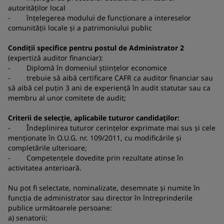
autorităților local
- înțelegerea modului de funcționare a intereselor
comunității locale și a patrimoniului public
Condiții specifice pentru postul de Administrator 2
(expertiză auditor financiar):
- Diplomă în domeniul științelor economice
- trebuie să aibă certificare CAFR ca auditor financiar sau
să aibă cel puțin 3 ani de experiență în audit statutar sau ca
membru al unor comitete de audit;
Criterii de selecție, aplicabile tuturor candidaților:
- Îndeplinirea tuturor cerinţelor exprimate mai sus şi cele
menţionate în O.U.G. nr. 109/2011, cu modificările și
completările ulterioare;
- Competențele dovedite prin rezultate atinse în
activitatea anterioară.
Nu pot fi selectate, nominalizate, desemnate și numite în
funcția de administrator sau director în întreprinderile
publice următoarele persoane:
a) senatorii;