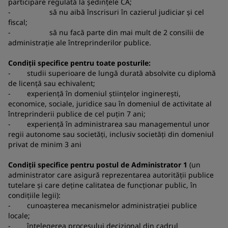
participare regulată la ședințele CA;
- să nu aibă înscrisuri în cazierul judiciar și cel
fiscal;
- să nu facă parte din mai mult de 2 consilii de
administrație ale întreprinderilor publice.
Condiții specifice pentru toate posturile:
- studii superioare de lungă durată absolvite cu diplomă
de licență sau echivalent;
- experiență în domeniul științelor inginerești,
economice, sociale, juridice sau în domeniul de activitate al
întreprinderii publice de cel puțin 7 ani;
- experiență în administrarea sau managementul unor
regii autonome sau societăți, inclusiv societăți din domeniul
privat de minim 3 ani
Condiții specifice pentru postul de Administrator 1
(un
administrator care asigură reprezentarea autorității publice
tutelare și care deține calitatea de funcționar public, în
condițiile legii):
- cunoașterea mecanismelor administrației publice
locale;
- înțelegerea procesului decizional din cadrul