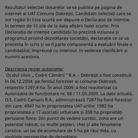
Rezultatul selecției dosarelor se va publica pe pagina de
internet al UAT Comuna Dobrești. Candidații selectați care se
vor regăsi în lista scurtă vor depune o Declarație de intenție,
în termen de 15 zile de la data afișării listei scurte. Prin
Declarația de intenție candidații își prezintă viziunea și
programul privind dezvoltarea societății, declarație ce se va
prezenta în scris și va fi parte componentă a evaluării finale a
candidaților, împreună cu interviul, în vederea clasificării și
numirii acestora.
Descrierea regiei autonome
:
Ocolul silvic „ Codrii Cămării ” R.A. - Dobreşti a fost constituit
în 06.12.2004, pe fondul forestier al comunei Dobreşti,
respectiv 1297,4 ha. În anul 2009, a fost reautorizat cu
Autorizatia de funcţionare nr. 98 / 11.05.2009. La data actuală,
O.S. Codrii Camarii R.A., administrează 7287 ha fond forestier
din care, 4947 ha în proprietatea UAT-urilor, 1982 ha
proprietatea a 17 asociaţii urbariale şi 358 ha proprietăţi
persoane fizice. Din punct de vedere turistic, zona are un
potenţial ridicat, cu multe peşteri, chei şi alte fenomene
carstice, un lac de acumulare de 5 ha pe râul Vida, cu
multiple perspective de dezvoltare.