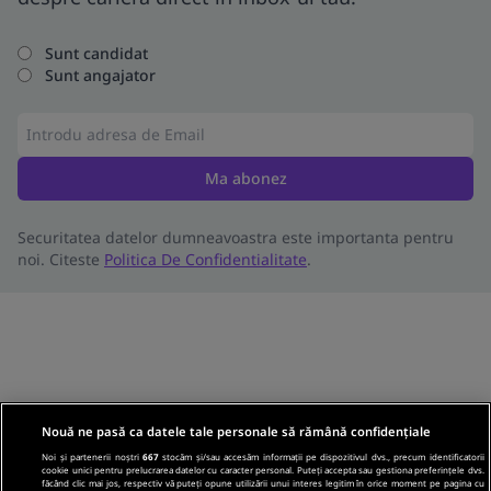
Sunt candidat
Sunt angajator
Ma abonez
Securitatea datelor dumneavoastra este importanta pentru
noi. Citeste
Politica De Confidentialitate
.
Nouă ne pasă ca datele tale personale să rămână confidențiale
Noi și partenerii noștri
667
stocăm și/sau accesăm informații pe dispozitivul dvs., precum identificatorii
cookie unici pentru prelucrarea datelor cu caracter personal. Puteți accepta sau gestiona preferințele dvs.
făcând clic mai jos, respectiv vă puteți opune utilizării unui interes legitim în orice moment pe pagina cu