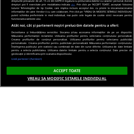
drepturile prevazute de art. 15-22 din GDPR in legatura cu prelucrarea datelor cu caracter personal. Aceste
drepturi pot fi exercitate prin modalitatea indicata
aici
. Prin click pe “ACCEPT TOATE”, acceptati folosirea
tuturor Tehnologiilor de tip Cookie, care implica inclusiv acceptul dvs. cu privire la stocarea/accesarea
informatiilor de catre Vendor-ii cu care colaboram. Prin click pe “VREAU SA MODIFIC SETARILE INDIVIDUAL”
puteti schimba preferintele in mod individual, mai putin cele legate de cookie strict necesare pentru
functionarea website-ului.
Atât noi, cât și partenerii noștri prelucrăm datele pentru a oferi:
Dezvoltarea și îmbunătățirea serviciilor. Stocarea și/sau accesarea informațiilor de pe un dispozitiv.
Măsurarea performanței reclamelor. Utilizarea profilurilor pentru selectarea conținutului personalizat.
Crearea profilurilor de conținut personalizat. Utilizarea profilurilor pentru selectarea publicității
personalizate. Crearea profilurilor pentru publicitate personalizată. Măsurarea performanței conținutului.
Înțelegerea publicului prin statistici sau combinații de date din surse diferite. Utilizarea de date limitate
pentru a selecta publicitatea. Utilizarea datelor limitate pentru a selecta conținutul. Date precise de
geolocație și identificarea prin scanarea dispozitivului.
Listă parteneri (furnizori)
ACCEPT TOATE
VREAU SA MODIFIC SETARILE INDIVIDUAL