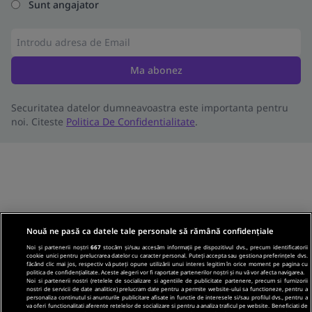
Sunt angajator
Ma abonez
Securitatea datelor dumneavoastra este importanta pentru
noi. Citeste
Politica De Confidentialitate
.
Nouă ne pasă ca datele tale personale să rămână confidențiale
Noi și partenerii noștri
667
stocăm și/sau accesăm informații pe dispozitivul dvs., precum identificatorii
cookie unici pentru prelucrarea datelor cu caracter personal. Puteți accepta sau gestiona preferințele dvs.
făcând clic mai jos, respectiv vă puteți opune utilizării unui interes legitim în orice moment pe pagina cu
politica de confidențialitate. Aceste alegeri vor fi raportate partenerilor noștri și nu vă vor afecta navigarea.
Noi si partenerii nostri (retelele de socializare si agentiile de publicitate partenere, precum si furnizorii
nostri de servicii de date analitice) prelucram date pentru a permite website-ului sa functioneze, pentru a
personaliza continutul si anunturile publicitare afisate in functie de interesele si/sau profilul dvs., pentru a
va oferi functionalitati aferente retelelor de socializare si pentru a analiza traficul pe website. Beneficiati de