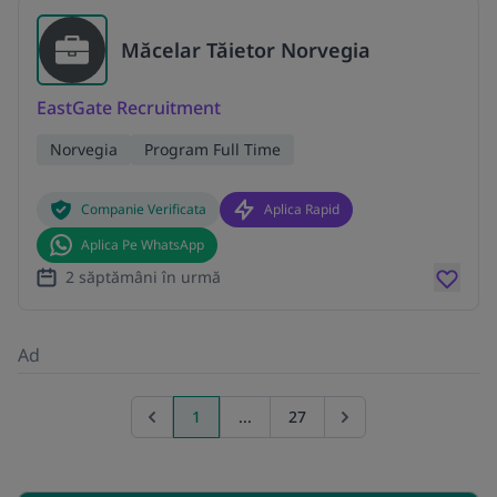
Măcelar Tăietor Norvegia
EastGate Recruitment
Norvegia
Program Full Time
Companie Verificata
Aplica Rapid
Aplica Pe WhatsApp
2 săptămâni în urmă
Ad
1
...
27
Previous page
Go to next page