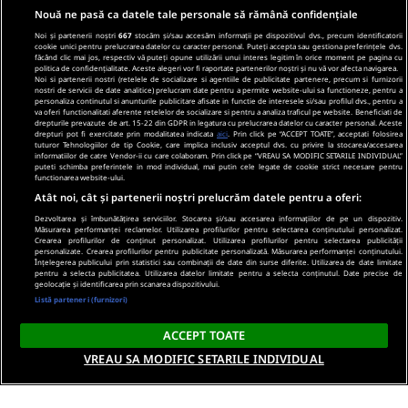
Nouă ne pasă ca datele tale personale să rămână confidențiale
Noi și partenerii noștri
667
stocăm și/sau accesăm informații pe dispozitivul dvs., precum identificatorii
cookie unici pentru prelucrarea datelor cu caracter personal. Puteți accepta sau gestiona preferințele dvs.
făcând clic mai jos, respectiv vă puteți opune utilizării unui interes legitim în orice moment pe pagina cu
politica de confidențialitate. Aceste alegeri vor fi raportate partenerilor noștri și nu vă vor afecta navigarea.
Noi si partenerii nostri (retelele de socializare si agentiile de publicitate partenere, precum si furnizorii
nostri de servicii de date analitice) prelucram date pentru a permite website-ului sa functioneze, pentru a
personaliza continutul si anunturile publicitare afisate in functie de interesele si/sau profilul dvs., pentru a
va oferi functionalitati aferente retelelor de socializare si pentru a analiza traficul pe website. Beneficiati de
drepturile prevazute de art. 15-22 din GDPR in legatura cu prelucrarea datelor cu caracter personal. Aceste
drepturi pot fi exercitate prin modalitatea indicata
aici
. Prin click pe “ACCEPT TOATE”, acceptati folosirea
tuturor Tehnologiilor de tip Cookie, care implica inclusiv acceptul dvs. cu privire la stocarea/accesarea
informatiilor de catre Vendor-ii cu care colaboram. Prin click pe “VREAU SA MODIFIC SETARILE INDIVIDUAL”
puteti schimba preferintele in mod individual, mai putin cele legate de cookie strict necesare pentru
functionarea website-ului.
Atât noi, cât și partenerii noștri prelucrăm datele pentru a oferi:
Dezvoltarea și îmbunătățirea serviciilor. Stocarea și/sau accesarea informațiilor de pe un dispozitiv.
Măsurarea performanței reclamelor. Utilizarea profilurilor pentru selectarea conținutului personalizat.
Crearea profilurilor de conținut personalizat. Utilizarea profilurilor pentru selectarea publicității
personalizate. Crearea profilurilor pentru publicitate personalizată. Măsurarea performanței conținutului.
Înțelegerea publicului prin statistici sau combinații de date din surse diferite. Utilizarea de date limitate
pentru a selecta publicitatea. Utilizarea datelor limitate pentru a selecta conținutul. Date precise de
geolocație și identificarea prin scanarea dispozitivului.
Listă parteneri (furnizori)
ACCEPT TOATE
VREAU SA MODIFIC SETARILE INDIVIDUAL