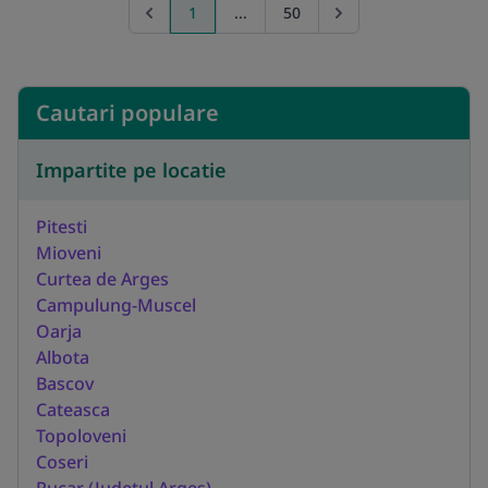
1
...
50
Previous page
Go to next page
Cautari populare
Impartite pe locatie
Pitesti
Mioveni
Curtea de Arges
Campulung-Muscel
Oarja
Albota
Bascov
Cateasca
Topoloveni
Coseri
Rucar (Judetul Arges)