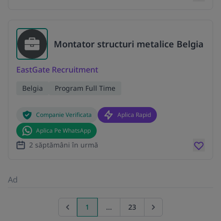
Montator structuri metalice Belgia
EastGate Recruitment
Belgia
Program Full Time
Companie Verificata
Aplica Rapid
Aplica Pe WhatsApp
2 săptămâni în urmă
Ad
1
...
23
Previous page
Go to next page