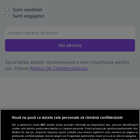
Sunt candidat
Sunt angajator
Ma abonez
Securitatea datelor dumneavoastra este importanta pentru
noi. Citeste
Politica De Confidentialitate
.
Nouă ne pasă ca datele tale personale să rămână confidențiale
Noi și partenerii noștri
667
stocăm și/sau accesăm informații pe dispozitivul dvs., precum identificatorii
cookie unici pentru prelucrarea datelor cu caracter personal. Puteți accepta sau gestiona preferințele dvs.
făcând clic mai jos, respectiv vă puteți opune utilizării unui interes legitim în orice moment pe pagina cu
politica de confidențialitate. Aceste alegeri vor fi raportate partenerilor noștri și nu vă vor afecta navigarea.
Noi si partenerii nostri (retelele de socializare si agentiile de publicitate partenere, precum si furnizorii