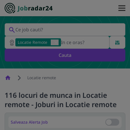
Locatie Remote
Cauta
Homepage
Locatie remote
116 locuri de munca in Locatie
remote - Joburi in Locatie remote
Salveaza Alerta Job
Salveaza Al