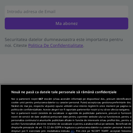
Ma abonez
Securitatea datelor dumneavoastra este importanta pentru
noi. Citeste
Politica De Confidentialitate
.
Nouă ne pasă ca datele tale personale să rămână confidențiale
Noi și partenerii noștri
667
stocăm și/sau accesăm informații pe dispozitivul dvs., precum identificatorii
cookie unici pentru prelucrarea datelor cu caracter personal. Puteți accepta sau gestiona preferințele dvs.
făcând clic mai jos, respectiv vă puteți opune utilizării unui interes legitim în orice moment pe pagina cu
politica de confidențialitate. Aceste alegeri vor fi raportate partenerilor noștri și nu vă vor afecta navigarea.
Noi si partenerii nostri (retelele de socializare si agentiile de publicitate partenere, precum si furnizorii
nostri de servicii de date analitice) prelucram date pentru a permite website-ului sa functioneze, pentru a
personaliza continutul si anunturile publicitare afisate in functie de interesele si/sau profilul dvs., pentru a
va oferi functionalitati aferente retelelor de socializare si pentru a analiza traficul pe website. Beneficiati de
drepturile prevazute de art. 15-22 din GDPR in legatura cu prelucrarea datelor cu caracter personal. Aceste
drepturi pot fi exercitate prin modalitatea indicata
aici
. Prin click pe “ACCEPT TOATE”, acceptati folosirea