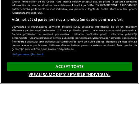
tuturor Tehnologiilor de tip Cookie, care implica inclusiv acceptul dvs. cu privire la stocarea/accesarea
informatiilor de catre Vendor-ii cu care colaboram. Prin click pe “VREAU SA MODIFIC SETARILE INDIVIDUAL”
puteti schimba preferintele in mod individual, mai putin cele legate de cookie strict necesare pentru
functionarea website-ului.
Atât noi, cât și partenerii noștri prelucrăm datele pentru a oferi:
Dezvoltarea și îmbunătățirea serviciilor. Stocarea și/sau accesarea informațiilor de pe un dispozitiv.
Măsurarea performanței reclamelor. Utilizarea profilurilor pentru selectarea conținutului personalizat.
Crearea profilurilor de conținut personalizat. Utilizarea profilurilor pentru selectarea publicității
personalizate. Crearea profilurilor pentru publicitate personalizată. Măsurarea performanței conținutului.
Înțelegerea publicului prin statistici sau combinații de date din surse diferite. Utilizarea de date limitate
pentru a selecta publicitatea. Utilizarea datelor limitate pentru a selecta conținutul. Date precise de
geolocație și identificarea prin scanarea dispozitivului.
Listă parteneri (furnizori)
ACCEPT TOATE
VREAU SA MODIFIC SETARILE INDIVIDUAL
Despre noi