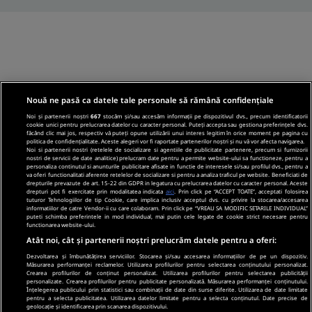
Nouă ne pasă ca datele tale personale să rămână confidențiale
Noi și partenerii noștri
667
stocăm și/sau accesăm informații pe dispozitivul dvs., precum identificatorii
cookie unici pentru prelucrarea datelor cu caracter personal. Puteți accepta sau gestiona preferințele dvs.
făcând clic mai jos, respectiv vă puteți opune utilizării unui interes legitim în orice moment pe pagina cu
politica de confidențialitate. Aceste alegeri vor fi raportate partenerilor noștri și nu vă vor afecta navigarea.
Noi si partenerii nostri (retelele de socializare si agentiile de publicitate partenere, precum si furnizorii
nostri de servicii de date analitice) prelucram date pentru a permite website-ului sa functioneze, pentru a
personaliza continutul si anunturile publicitare afisate in functie de interesele si/sau profilul dvs., pentru a
va oferi functionalitati aferente retelelor de socializare si pentru a analiza traficul pe website. Beneficiati de
drepturile prevazute de art. 15-22 din GDPR in legatura cu prelucrarea datelor cu caracter personal. Aceste
drepturi pot fi exercitate prin modalitatea indicata
aici
. Prin click pe “ACCEPT TOATE”, acceptati folosirea
tuturor Tehnologiilor de tip Cookie, care implica inclusiv acceptul dvs. cu privire la stocarea/accesarea
informatiilor de catre Vendor-ii cu care colaboram. Prin click pe “VREAU SA MODIFIC SETARILE INDIVIDUAL”
puteti schimba preferintele in mod individual, mai putin cele legate de cookie strict necesare pentru
functionarea website-ului.
Atât noi, cât și partenerii noștri prelucrăm datele pentru a oferi:
Dezvoltarea și îmbunătățirea serviciilor. Stocarea și/sau accesarea informațiilor de pe un dispozitiv.
Măsurarea performanței reclamelor. Utilizarea profilurilor pentru selectarea conținutului personalizat.
Crearea profilurilor de conținut personalizat. Utilizarea profilurilor pentru selectarea publicității
personalizate. Crearea profilurilor pentru publicitate personalizată. Măsurarea performanței conținutului.
Înțelegerea publicului prin statistici sau combinații de date din surse diferite. Utilizarea de date limitate
pentru a selecta publicitatea. Utilizarea datelor limitate pentru a selecta conținutul. Date precise de
geolocație și identificarea prin scanarea dispozitivului.