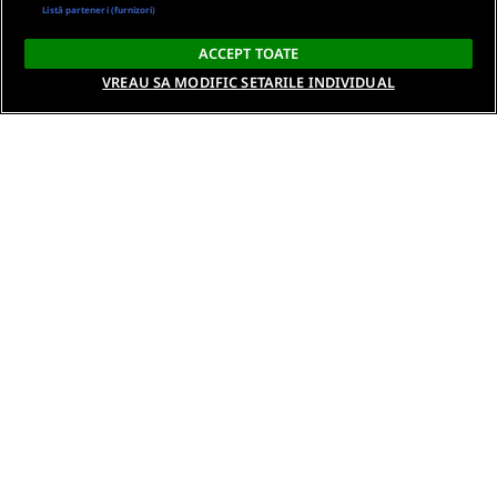
Listă parteneri (furnizori)
ACCEPT TOATE
VREAU SA MODIFIC SETARILE INDIVIDUAL
Despre noi
Termeni si conditii
Politica de confidentialitate
Gestionați preferințele
Contact DSA
Raporteaza continut ilegal
Studenti