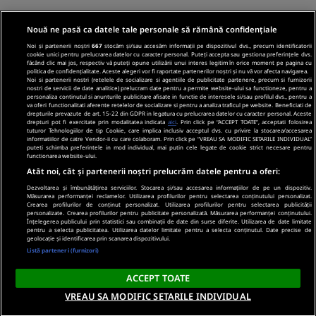
Nouă ne pasă ca datele tale personale să rămână confidențiale
Noi și partenerii noștri
667
stocăm și/sau accesăm informații pe dispozitivul dvs., precum identificatorii
cookie unici pentru prelucrarea datelor cu caracter personal. Puteți accepta sau gestiona preferințele dvs.
făcând clic mai jos, respectiv vă puteți opune utilizării unui interes legitim în orice moment pe pagina cu
politica de confidențialitate. Aceste alegeri vor fi raportate partenerilor noștri și nu vă vor afecta navigarea.
Noi si partenerii nostri (retelele de socializare si agentiile de publicitate partenere, precum si furnizorii
nostri de servicii de date analitice) prelucram date pentru a permite website-ului sa functioneze, pentru a
personaliza continutul si anunturile publicitare afisate in functie de interesele si/sau profilul dvs., pentru a
va oferi functionalitati aferente retelelor de socializare si pentru a analiza traficul pe website. Beneficiati de
drepturile prevazute de art. 15-22 din GDPR in legatura cu prelucrarea datelor cu caracter personal. Aceste
drepturi pot fi exercitate prin modalitatea indicata
aici
. Prin click pe “ACCEPT TOATE”, acceptati folosirea
tuturor Tehnologiilor de tip Cookie, care implica inclusiv acceptul dvs. cu privire la stocarea/accesarea
informatiilor de catre Vendor-ii cu care colaboram. Prin click pe “VREAU SA MODIFIC SETARILE INDIVIDUAL”
puteti schimba preferintele in mod individual, mai putin cele legate de cookie strict necesare pentru
functionarea website-ului.
Atât noi, cât și partenerii noștri prelucrăm datele pentru a oferi:
Dezvoltarea și îmbunătățirea serviciilor. Stocarea și/sau accesarea informațiilor de pe un dispozitiv.
Măsurarea performanței reclamelor. Utilizarea profilurilor pentru selectarea conținutului personalizat.
Crearea profilurilor de conținut personalizat. Utilizarea profilurilor pentru selectarea publicității
personalizate. Crearea profilurilor pentru publicitate personalizată. Măsurarea performanței conținutului.
Înțelegerea publicului prin statistici sau combinații de date din surse diferite. Utilizarea de date limitate
pentru a selecta publicitatea. Utilizarea datelor limitate pentru a selecta conținutul. Date precise de
geolocație și identificarea prin scanarea dispozitivului.
Listă parteneri (furnizori)
ACCEPT TOATE
VREAU SA MODIFIC SETARILE INDIVIDUAL