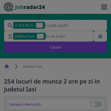
2 Ore Pe Zi
Judetul Iasi
Cauta
Homepage
Judetul Iasi
254 locuri de munca 2 ore pe zi in
Judetul Iasi
Salveaza Alerta Job
Salveaza Al