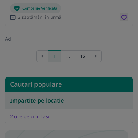
Companie Verificata
3 săptămâni în urmă
Ad
1
...
16
Previous page
Go to next page
Cautari populare
Impartite pe locatie
2 ore pe zi in Iasi