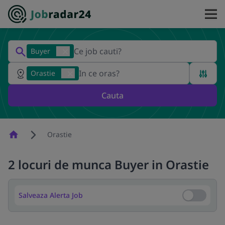
Buyer
Orastie
Cauta
Homepage
Orastie
2 locuri de munca Buyer in Orastie
Salveaza Alerta Job
Salveaza Al