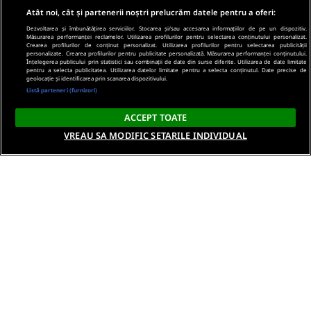
Atât noi, cât și partenerii noștri prelucrăm datele pentru a oferi:
Dezvoltarea și îmbunătățirea serviciilor. Stocarea și/sau accesarea informațiilor de pe un dispozitiv.
Măsurarea performanței reclamelor. Utilizarea profilurilor pentru selectarea conținutului personalizat.
Crearea profilurilor de conținut personalizat. Utilizarea profilurilor pentru selectarea publicității
personalizate. Crearea profilurilor pentru publicitate personalizată. Măsurarea performanței conținutului.
Înțelegerea publicului prin statistici sau combinații de date din surse diferite. Utilizarea de date limitate
pentru a selecta publicitatea. Utilizarea datelor limitate pentru a selecta conținutul. Date precise de
geolocație și identificarea prin scanarea dispozitivului.
Listă parteneri (furnizori)
ACCEPT TOATE
VREAU SA MODIFIC SETARILE INDIVIDUAL
Despre noi
Termeni si conditii
Politica de confidentialitate