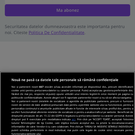
Ma abonez
Securitatea datelor dumneavoastra este importanta pentru
noi. Citeste
Politica De Confidentialitate
.
Nouă ne pasă ca datele tale personale să rămână confidențiale
Noi și partenerii noștri
667
stocăm și/sau accesăm informații pe dispozitivul dvs., precum identificatorii
cookie unici pentru prelucrarea datelor cu caracter personal. Puteți accepta sau gestiona preferințele dvs.
făcând clic mai jos, respectiv vă puteți opune utilizării unui interes legitim în orice moment pe pagina cu
politica de confidențialitate. Aceste alegeri vor fi raportate partenerilor noștri și nu vă vor afecta navigarea.
Noi si partenerii nostri (retelele de socializare si agentiile de publicitate partenere, precum si furnizorii
nostri de servicii de date analitice) prelucram date pentru a permite website-ului sa functioneze, pentru a
personaliza continutul si anunturile publicitare afisate in functie de interesele si/sau profilul dvs., pentru a
va oferi functionalitati aferente retelelor de socializare si pentru a analiza traficul pe website. Beneficiati de
drepturile prevazute de art. 15-22 din GDPR in legatura cu prelucrarea datelor cu caracter personal. Aceste
drepturi pot fi exercitate prin modalitatea indicata
aici
. Prin click pe “ACCEPT TOATE”, acceptati folosirea
tuturor Tehnologiilor de tip Cookie, care implica inclusiv acceptul dvs. cu privire la stocarea/accesarea
informatiilor de catre Vendor-ii cu care colaboram. Prin click pe “VREAU SA MODIFIC SETARILE INDIVIDUAL”
puteti schimba preferintele in mod individual, mai putin cele legate de cookie strict necesare pentru
functionarea website-ului.