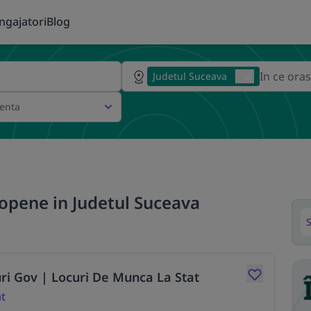
ngajatori
Blog
Judetul Suceava
ienta
opene in Judetul Suceava
S
uri Gov | Locuri De Munca La Stat
at