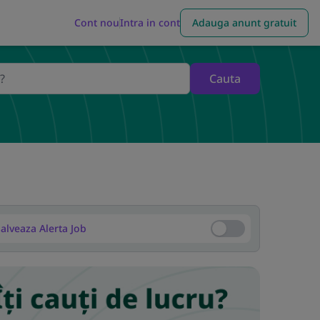
Cont nou
Intra in cont
Adauga anunt gratuit
Cauta
alveaza Alerta Job
Salveaza Alerta Job