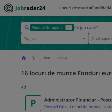
Locuri de munca
Candidati
A
Fonduri Europene
Tip job
Nivel exper
Homepage
Judetul Suceava
16 locuri de munca Fonduri eur
Ad
Administrator Financiar - Post
P
Posturi Gov - Locuri de munca la st