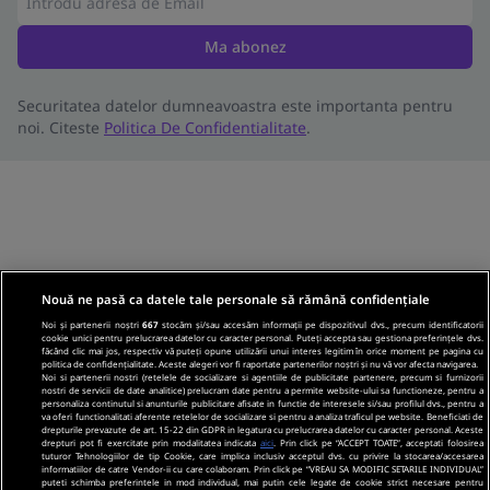
Ma abonez
Securitatea datelor dumneavoastra este importanta pentru
noi. Citeste
Politica De Confidentialitate
.
Nouă ne pasă ca datele tale personale să rămână confidențiale
Noi și partenerii noștri
667
stocăm și/sau accesăm informații pe dispozitivul dvs., precum identificatorii
cookie unici pentru prelucrarea datelor cu caracter personal. Puteți accepta sau gestiona preferințele dvs.
făcând clic mai jos, respectiv vă puteți opune utilizării unui interes legitim în orice moment pe pagina cu
politica de confidențialitate. Aceste alegeri vor fi raportate partenerilor noștri și nu vă vor afecta navigarea.
Noi si partenerii nostri (retelele de socializare si agentiile de publicitate partenere, precum si furnizorii
nostri de servicii de date analitice) prelucram date pentru a permite website-ului sa functioneze, pentru a
personaliza continutul si anunturile publicitare afisate in functie de interesele si/sau profilul dvs., pentru a
va oferi functionalitati aferente retelelor de socializare si pentru a analiza traficul pe website. Beneficiati de
drepturile prevazute de art. 15-22 din GDPR in legatura cu prelucrarea datelor cu caracter personal. Aceste
drepturi pot fi exercitate prin modalitatea indicata
aici
. Prin click pe “ACCEPT TOATE”, acceptati folosirea
tuturor Tehnologiilor de tip Cookie, care implica inclusiv acceptul dvs. cu privire la stocarea/accesarea
informatiilor de catre Vendor-ii cu care colaboram. Prin click pe “VREAU SA MODIFIC SETARILE INDIVIDUAL”
puteti schimba preferintele in mod individual, mai putin cele legate de cookie strict necesare pentru