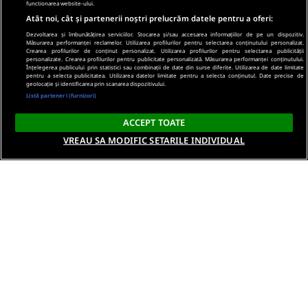
functionarea website-ului.
Atât noi, cât și partenerii noștri prelucrăm datele pentru a oferi:
Dezvoltarea și îmbunătățirea serviciilor. Stocarea și/sau accesarea informațiilor de pe un dispozitiv.
Măsurarea performanței reclamelor. Utilizarea profilurilor pentru selectarea conținutului personalizat.
Crearea profilurilor de conținut personalizat. Utilizarea profilurilor pentru selectarea publicității
personalizate. Crearea profilurilor pentru publicitate personalizată. Măsurarea performanței conținutului.
Înțelegerea publicului prin statistici sau combinații de date din surse diferite. Utilizarea de date limitate
pentru a selecta publicitatea. Utilizarea datelor limitate pentru a selecta conținutul. Date precise de
geolocație și identificarea prin scanarea dispozitivului.
Listă parteneri (furnizori)
ACCEPT TOATE
VREAU SA MODIFIC SETARILE INDIVIDUAL
Despre noi
Termeni si conditii
Politica de confidentialitate