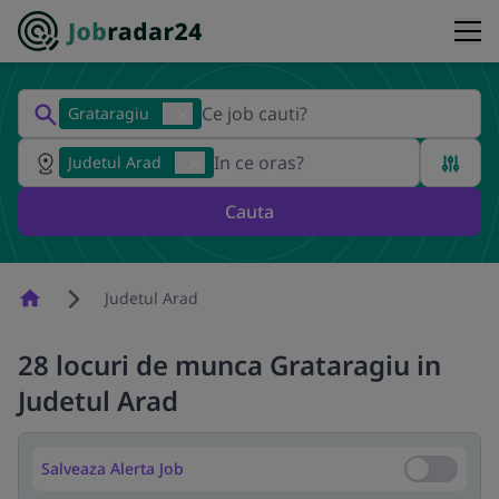
Grataragiu
Judetul Arad
Cauta
Homepage
Judetul Arad
28 locuri de munca Grataragiu in
Judetul Arad
Salveaza Alerta Job
Salveaza Al