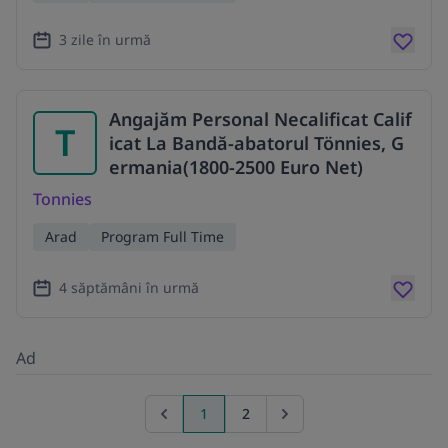
3 zile în urmă
Angajăm Personal Necalificat Calif
T
icat La Bandă-abatorul Tönnies, G
ermania(1800-2500 Euro Net)
Tonnies
Arad
Program Full Time
4 săptămâni în urmă
Ad
1
2
Previous page
Go to next page