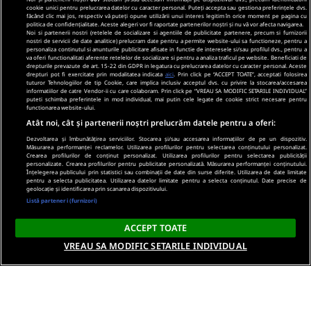
cookie unici pentru prelucrarea datelor cu caracter personal. Puteți accepta sau gestiona preferințele dvs.
făcând clic mai jos, respectiv vă puteți opune utilizării unui interes legitim în orice moment pe pagina cu
politica de confidențialitate. Aceste alegeri vor fi raportate partenerilor noștri și nu vă vor afecta navigarea.
Noi si partenerii nostri (retelele de socializare si agentiile de publicitate partenere, precum si furnizorii
nostri de servicii de date analitice) prelucram date pentru a permite website-ului sa functioneze, pentru a
personaliza continutul si anunturile publicitare afisate in functie de interesele si/sau profilul dvs., pentru a
va oferi functionalitati aferente retelelor de socializare si pentru a analiza traficul pe website. Beneficiati de
drepturile prevazute de art. 15-22 din GDPR in legatura cu prelucrarea datelor cu caracter personal. Aceste
drepturi pot fi exercitate prin modalitatea indicata
aici
. Prin click pe “ACCEPT TOATE”, acceptati folosirea
tuturor Tehnologiilor de tip Cookie, care implica inclusiv acceptul dvs. cu privire la stocarea/accesarea
informatiilor de catre Vendor-ii cu care colaboram. Prin click pe “VREAU SA MODIFIC SETARILE INDIVIDUAL”
puteti schimba preferintele in mod individual, mai putin cele legate de cookie strict necesare pentru
functionarea website-ului.
Atât noi, cât și partenerii noștri prelucrăm datele pentru a oferi:
Dezvoltarea și îmbunătățirea serviciilor. Stocarea și/sau accesarea informațiilor de pe un dispozitiv.
Măsurarea performanței reclamelor. Utilizarea profilurilor pentru selectarea conținutului personalizat.
Crearea profilurilor de conținut personalizat. Utilizarea profilurilor pentru selectarea publicității
personalizate. Crearea profilurilor pentru publicitate personalizată. Măsurarea performanței conținutului.
Înțelegerea publicului prin statistici sau combinații de date din surse diferite. Utilizarea de date limitate
pentru a selecta publicitatea. Utilizarea datelor limitate pentru a selecta conținutul. Date precise de
geolocație și identificarea prin scanarea dispozitivului.
Listă parteneri (furnizori)
ACCEPT TOATE
VREAU SA MODIFIC SETARILE INDIVIDUAL