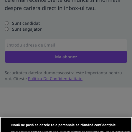
despre cariera direct in inbox-ul tau.
Sunt candidat
Sunt angajator
Ma abonez
Securitatea datelor dumneavoastra este importanta pentru
noi. Citeste
Politica De Confidentialitate
.
Nouă ne pasă ca datele tale personale să rămână confidențiale
Noi și partenerii noștri
667
stocăm și/sau accesăm informații pe dispozitivul dvs., precum identificatorii