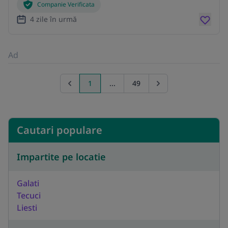
Companie Verificata
4 zile în urmă
Ad
1
...
49
Previous page
Go to next page
Cautari populare
Impartite pe locatie
Galati
Tecuci
Liesti