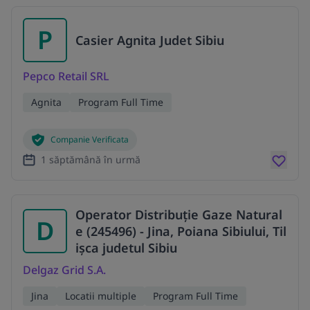
P
Casier Agnita Judet Sibiu
Pepco Retail SRL
Agnita
Program Full Time
Companie Verificata
1 săptămână în urmă
Operator Distribuție Gaze Natural
D
e (245496) - Jina, Poiana Sibiului, Til
ișca judetul Sibiu
Delgaz Grid S.A.
Jina
Locatii multiple
Program Full Time