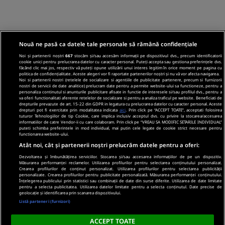
Nouă ne pasă ca datele tale personale să rămână confidențiale
Noi și partenerii noștri
667
stocăm și/sau accesăm informații pe dispozitivul dvs., precum identificatorii
cookie unici pentru prelucrarea datelor cu caracter personal. Puteți accepta sau gestiona preferințele dvs.
făcând clic mai jos, respectiv vă puteți opune utilizării unui interes legitim în orice moment pe pagina cu
politica de confidențialitate. Aceste alegeri vor fi raportate partenerilor noștri și nu vă vor afecta navigarea.
Noi si partenerii nostri (retelele de socializare si agentiile de publicitate partenere, precum si furnizorii
nostri de servicii de date analitice) prelucram date pentru a permite website-ului sa functioneze, pentru a
personaliza continutul si anunturile publicitare afisate in functie de interesele si/sau profilul dvs., pentru a
va oferi functionalitati aferente retelelor de socializare si pentru a analiza traficul pe website. Beneficiati de
drepturile prevazute de art. 15-22 din GDPR in legatura cu prelucrarea datelor cu caracter personal. Aceste
drepturi pot fi exercitate prin modalitatea indicata
aici
. Prin click pe “ACCEPT TOATE”, acceptati folosirea
tuturor Tehnologiilor de tip Cookie, care implica inclusiv acceptul dvs. cu privire la stocarea/accesarea
informatiilor de catre Vendor-ii cu care colaboram. Prin click pe “VREAU SA MODIFIC SETARILE INDIVIDUAL”
puteti schimba preferintele in mod individual, mai putin cele legate de cookie strict necesare pentru
functionarea website-ului.
Atât noi, cât și partenerii noștri prelucrăm datele pentru a oferi:
Dezvoltarea și îmbunătățirea serviciilor. Stocarea și/sau accesarea informațiilor de pe un dispozitiv.
Măsurarea performanței reclamelor. Utilizarea profilurilor pentru selectarea conținutului personalizat.
Crearea profilurilor de conținut personalizat. Utilizarea profilurilor pentru selectarea publicității
personalizate. Crearea profilurilor pentru publicitate personalizată. Măsurarea performanței conținutului.
Înțelegerea publicului prin statistici sau combinații de date din surse diferite. Utilizarea de date limitate
pentru a selecta publicitatea. Utilizarea datelor limitate pentru a selecta conținutul. Date precise de
geolocație și identificarea prin scanarea dispozitivului.
Listă parteneri (furnizori)
ACCEPT TOATE