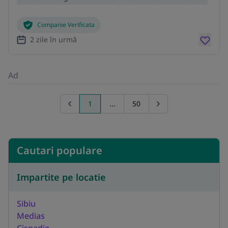
Companie Verificata
2 zile în urmă
Ad
1
...
50
Previous page
Go to next page
Cautari populare
Impartite pe locatie
Sibiu
Medias
Cisnadie