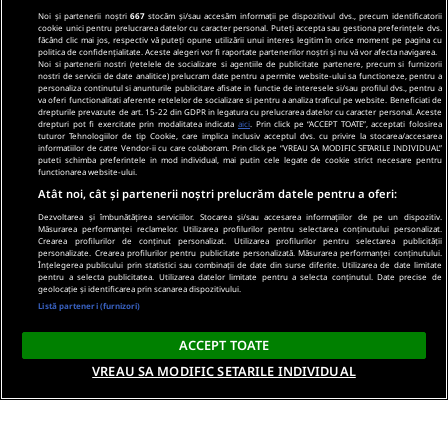
Noi și partenerii noștri
667
stocăm și/sau accesăm informații pe dispozitivul dvs., precum identificatorii
cookie unici pentru prelucrarea datelor cu caracter personal. Puteți accepta sau gestiona preferințele dvs.
făcând clic mai jos, respectiv vă puteți opune utilizării unui interes legitim în orice moment pe pagina cu
politica de confidențialitate. Aceste alegeri vor fi raportate partenerilor noștri și nu vă vor afecta navigarea.
Noi si partenerii nostri (retelele de socializare si agentiile de publicitate partenere, precum si furnizorii
nostri de servicii de date analitice) prelucram date pentru a permite website-ului sa functioneze, pentru a
personaliza continutul si anunturile publicitare afisate in functie de interesele si/sau profilul dvs., pentru a
va oferi functionalitati aferente retelelor de socializare si pentru a analiza traficul pe website. Beneficiati de
drepturile prevazute de art. 15-22 din GDPR in legatura cu prelucrarea datelor cu caracter personal. Aceste
drepturi pot fi exercitate prin modalitatea indicata
aici
. Prin click pe “ACCEPT TOATE”, acceptati folosirea
tuturor Tehnologiilor de tip Cookie, care implica inclusiv acceptul dvs. cu privire la stocarea/accesarea
informatiilor de catre Vendor-ii cu care colaboram. Prin click pe “VREAU SA MODIFIC SETARILE INDIVIDUAL”
puteti schimba preferintele in mod individual, mai putin cele legate de cookie strict necesare pentru
functionarea website-ului.
Atât noi, cât și partenerii noștri prelucrăm datele pentru a oferi:
Dezvoltarea și îmbunătățirea serviciilor. Stocarea și/sau accesarea informațiilor de pe un dispozitiv.
Măsurarea performanței reclamelor. Utilizarea profilurilor pentru selectarea conținutului personalizat.
Crearea profilurilor de conținut personalizat. Utilizarea profilurilor pentru selectarea publicității
personalizate. Crearea profilurilor pentru publicitate personalizată. Măsurarea performanței conținutului.
Înțelegerea publicului prin statistici sau combinații de date din surse diferite. Utilizarea de date limitate
pentru a selecta publicitatea. Utilizarea datelor limitate pentru a selecta conținutul. Date precise de
geolocație și identificarea prin scanarea dispozitivului.
Listă parteneri (furnizori)
ACCEPT TOATE
VREAU SA MODIFIC SETARILE INDIVIDUAL