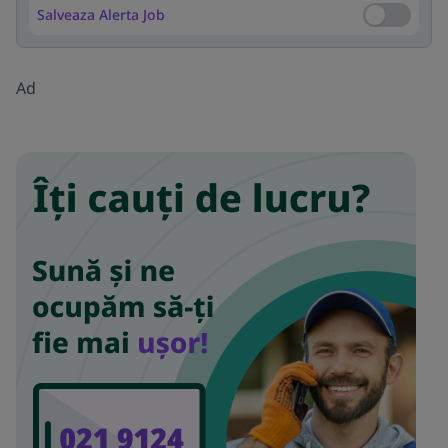
Salveaza Alerta Job
Salveaza Al
Ad