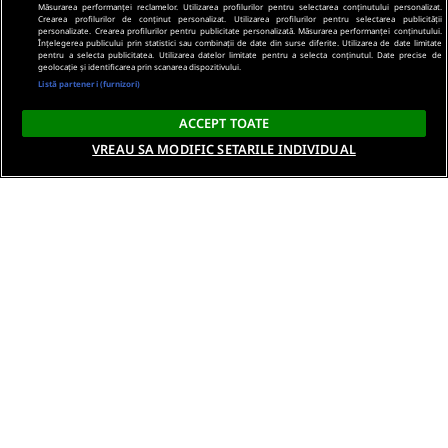
Măsurarea performanței reclamelor. Utilizarea profilurilor pentru selectarea conținutului personalizat.
Crearea profilurilor de conținut personalizat. Utilizarea profilurilor pentru selectarea publicității
personalizate. Crearea profilurilor pentru publicitate personalizată. Măsurarea performanței conținutului.
Înțelegerea publicului prin statistici sau combinații de date din surse diferite. Utilizarea de date limitate
pentru a selecta publicitatea. Utilizarea datelor limitate pentru a selecta conținutul. Date precise de
geolocație și identificarea prin scanarea dispozitivului.
Listă parteneri (furnizori)
ACCEPT TOATE
VREAU SA MODIFIC SETARILE INDIVIDUAL
Despre noi
Termeni si conditii
Politica de confidentialitate
Gestionați preferințele
Contact DSA