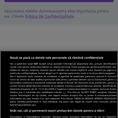
Securitatea datelor dumneavoastra este importanta pentru
noi. Citeste
Politica De Confidentialitate
.
Nouă ne pasă ca datele tale personale să rămână confidențiale
Noi și partenerii noștri
667
stocăm și/sau accesăm informații pe dispozitivul dvs., precum identificatorii
cookie unici pentru prelucrarea datelor cu caracter personal. Puteți accepta sau gestiona preferințele dvs.
făcând clic mai jos, respectiv vă puteți opune utilizării unui interes legitim în orice moment pe pagina cu
politica de confidențialitate. Aceste alegeri vor fi raportate partenerilor noștri și nu vă vor afecta navigarea.
Noi si partenerii nostri (retelele de socializare si agentiile de publicitate partenere, precum si furnizorii
nostri de servicii de date analitice) prelucram date pentru a permite website-ului sa functioneze, pentru a
personaliza continutul si anunturile publicitare afisate in functie de interesele si/sau profilul dvs., pentru a
va oferi functionalitati aferente retelelor de socializare si pentru a analiza traficul pe website. Beneficiati de
drepturile prevazute de art. 15-22 din GDPR in legatura cu prelucrarea datelor cu caracter personal. Aceste
drepturi pot fi exercitate prin modalitatea indicata
aici
. Prin click pe “ACCEPT TOATE”, acceptati folosirea
tuturor Tehnologiilor de tip Cookie, care implica inclusiv acceptul dvs. cu privire la stocarea/accesarea
informatiilor de catre Vendor-ii cu care colaboram. Prin click pe “VREAU SA MODIFIC SETARILE INDIVIDUAL”
puteti schimba preferintele in mod individual, mai putin cele legate de cookie strict necesare pentru
functionarea website-ului.
Atât noi, cât și partenerii noștri prelucrăm datele pentru a oferi:
Dezvoltarea și îmbunătățirea serviciilor. Stocarea și/sau accesarea informațiilor de pe un dispozitiv.