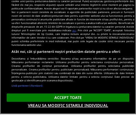
cookie unici pentru prelucrarea datelor cu caracter personal. Puteți accepta sau gestiona preferințele dvs.
făcând clic mai jos, respectiv vă puteți opune utilizării unui interes legitim în orice moment pe pagina cu
politica de confidențialitate. Aceste alegeri vor fi raportate partenerilor noștri și nu vă vor afecta navigarea.
Noi si partenerii nostri (retelele de socializare si agentiile de publicitate partenere, precum si furnizorii
nostri de servicii de date analitice) prelucram date pentru a permite website-ului sa functioneze, pentru a
personaliza continutul si anunturile publicitare afisate in functie de interesele si/sau profilul dvs., pentru a
va oferi functionalitati aferente retelelor de socializare si pentru a analiza traficul pe website. Beneficiati de
drepturile prevazute de art. 15-22 din GDPR in legatura cu prelucrarea datelor cu caracter personal. Aceste
drepturi pot fi exercitate prin modalitatea indicata
aici
. Prin click pe “ACCEPT TOATE”, acceptati folosirea
tuturor Tehnologiilor de tip Cookie, care implica inclusiv acceptul dvs. cu privire la stocarea/accesarea
informatiilor de catre Vendor-ii cu care colaboram. Prin click pe “VREAU SA MODIFIC SETARILE INDIVIDUAL”
puteti schimba preferintele in mod individual, mai putin cele legate de cookie strict necesare pentru
functionarea website-ului.
Atât noi, cât și partenerii noștri prelucrăm datele pentru a oferi:
Dezvoltarea și îmbunătățirea serviciilor. Stocarea și/sau accesarea informațiilor de pe un dispozitiv.
Măsurarea performanței reclamelor. Utilizarea profilurilor pentru selectarea conținutului personalizat.
Crearea profilurilor de conținut personalizat. Utilizarea profilurilor pentru selectarea publicității
personalizate. Crearea profilurilor pentru publicitate personalizată. Măsurarea performanței conținutului.
Înțelegerea publicului prin statistici sau combinații de date din surse diferite. Utilizarea de date limitate
pentru a selecta publicitatea. Utilizarea datelor limitate pentru a selecta conținutul. Date precise de
geolocație și identificarea prin scanarea dispozitivului.
Listă parteneri (furnizori)
ACCEPT TOATE
VREAU SA MODIFIC SETARILE INDIVIDUAL