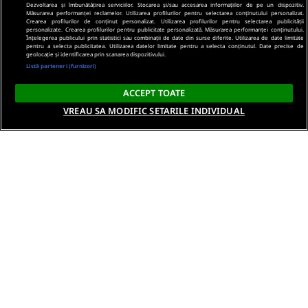
Dezvoltarea și îmbunătățirea serviciilor. Stocarea și/sau accesarea informațiilor de pe un dispozitiv.
Măsurarea performanței reclamelor. Utilizarea profilurilor pentru selectarea conținutului personalizat.
Crearea profilurilor de conținut personalizat. Utilizarea profilurilor pentru selectarea publicității
personalizate. Crearea profilurilor pentru publicitate personalizată. Măsurarea performanței conținutului.
Înțelegerea publicului prin statistici sau combinații de date din surse diferite. Utilizarea de date limitate
pentru a selecta publicitatea. Utilizarea datelor limitate pentru a selecta conținutul. Date precise de
geolocație și identificarea prin scanarea dispozitivului.
Listă parteneri (furnizori)
ACCEPT TOATE
VREAU SA MODIFIC SETARILE INDIVIDUAL
Despre noi
Termeni si conditii
Politica de confidentialitate
Gestionați preferințele