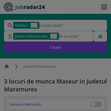
Maseur
Judetul Maramures
Cauta
Homepage
Judetul Maramures
3 locuri de munca Maseur in Judetul
Maramures
Salveaza Alerta Job
Salveaza Al