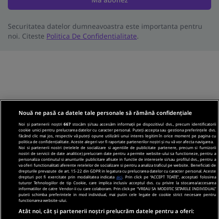
Securitatea datelor dumneavoastra este importanta pentru
noi. Citeste
Politica De Confidentialitate
.
Nouă ne pasă ca datele tale personale să rămână confidențiale
Noi și partenerii noștri
667
stocăm și/sau accesăm informații pe dispozitivul dvs., precum identificatorii
cookie unici pentru prelucrarea datelor cu caracter personal. Puteți accepta sau gestiona preferințele dvs.
făcând clic mai jos, respectiv vă puteți opune utilizării unui interes legitim în orice moment pe pagina cu
politica de confidențialitate. Aceste alegeri vor fi raportate partenerilor noștri și nu vă vor afecta navigarea.
Noi si partenerii nostri (retelele de socializare si agentiile de publicitate partenere, precum si furnizorii
nostri de servicii de date analitice) prelucram date pentru a permite website-ului sa functioneze, pentru a
personaliza continutul si anunturile publicitare afisate in functie de interesele si/sau profilul dvs., pentru a
va oferi functionalitati aferente retelelor de socializare si pentru a analiza traficul pe website. Beneficiati de
drepturile prevazute de art. 15-22 din GDPR in legatura cu prelucrarea datelor cu caracter personal. Aceste
drepturi pot fi exercitate prin modalitatea indicata
aici
. Prin click pe “ACCEPT TOATE”, acceptati folosirea
tuturor Tehnologiilor de tip Cookie, care implica inclusiv acceptul dvs. cu privire la stocarea/accesarea
informatiilor de catre Vendor-ii cu care colaboram. Prin click pe “VREAU SA MODIFIC SETARILE INDIVIDUAL”
puteti schimba preferintele in mod individual, mai putin cele legate de cookie strict necesare pentru
functionarea website-ului.
Atât noi, cât și partenerii noștri prelucrăm datele pentru a oferi: