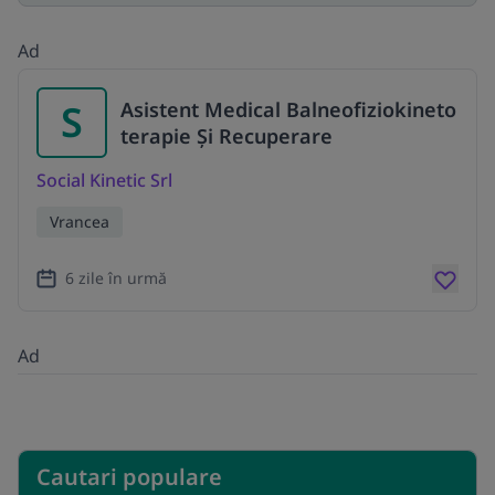
Ad
S
Asistent Medical Balneofiziokineto
terapie Și Recuperare
Social Kinetic Srl
Vrancea
6 zile în urmă
Ad
Cautari populare