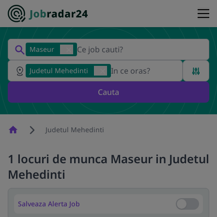
Maseur
Judetul Mehedinti
Cauta
Homepage
Judetul Mehedinti
1 locuri de munca Maseur in Judetul
Mehedinti
Salveaza Alerta Job
Salveaza Al