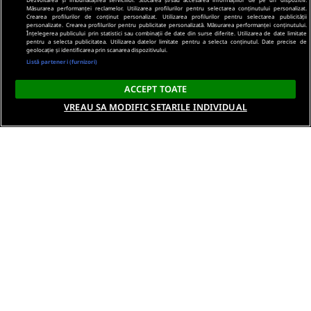
Măsurarea performanței reclamelor. Utilizarea profilurilor pentru selectarea conținutului personalizat.
Crearea profilurilor de conținut personalizat. Utilizarea profilurilor pentru selectarea publicității
personalizate. Crearea profilurilor pentru publicitate personalizată. Măsurarea performanței conținutului.
Înțelegerea publicului prin statistici sau combinații de date din surse diferite. Utilizarea de date limitate
pentru a selecta publicitatea. Utilizarea datelor limitate pentru a selecta conținutul. Date precise de
geolocație și identificarea prin scanarea dispozitivului.
Listă parteneri (furnizori)
ACCEPT TOATE
VREAU SA MODIFIC SETARILE INDIVIDUAL
Despre noi
Termeni si conditii
Politica de confidentialitate
Gestionați preferințele
Contact DSA