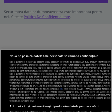
Securitatea datelor dumneavoastra este importanta pentru
noi. Citeste
Politica De Confidentialitate
.
Nouă ne pasă ca datele tale personale să rămână confidențiale
Noi și partenerii noștri
667
stocăm și/sau accesăm informații pe dispozitivul dvs., precum identificatorii
cookie unici pentru prelucrarea datelor cu caracter personal. Puteți accepta sau gestiona preferințele dvs.
făcând clic mai jos, respectiv vă puteți opune utilizării unui interes legitim în orice moment pe pagina cu
politica de confidențialitate. Aceste alegeri vor fi raportate partenerilor noștri și nu vă vor afecta navigarea.
Noi si partenerii nostri (retelele de socializare si agentiile de publicitate partenere, precum si furnizorii
nostri de servicii de date analitice) prelucram date pentru a permite website-ului sa functioneze, pentru a
personaliza continutul si anunturile publicitare afisate in functie de interesele si/sau profilul dvs., pentru a
va oferi functionalitati aferente retelelor de socializare si pentru a analiza traficul pe website. Beneficiati de
drepturile prevazute de art. 15-22 din GDPR in legatura cu prelucrarea datelor cu caracter personal. Aceste
drepturi pot fi exercitate prin modalitatea indicata
aici
. Prin click pe “ACCEPT TOATE”, acceptati folosirea
tuturor Tehnologiilor de tip Cookie, care implica inclusiv acceptul dvs. cu privire la stocarea/accesarea
informatiilor de catre Vendor-ii cu care colaboram. Prin click pe “VREAU SA MODIFIC SETARILE INDIVIDUAL”
puteti schimba preferintele in mod individual, mai putin cele legate de cookie strict necesare pentru
functionarea website-ului.
Atât noi, cât și partenerii noștri prelucrăm datele pentru a oferi:
Dezvoltarea și îmbunătățirea serviciilor. Stocarea și/sau accesarea informațiilor de pe un dispozitiv.