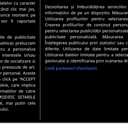
datelor cu caracter
Sunt angajator
Dezvoltarea și îmbunătățirea serviciilor
când clic mai jos,
informațiilor de pe un dispozitiv. Măsura
în orice moment pe
Utilizarea profilurilor pentru selectare
meste cele mai recente
 vor fi raportate
Crearea profilurilor de conținut personali
 direct in inbox-ul tau.
pentru selectarea publicității personalizat
Securitatea datelor dumneavoastr
publicitate personalizată. Măsurarea 
ile de publicitate
Confidentialitate
.
Înțelegerea publicului prin statistici sau
nalitice) prelucram
diferite. Utilizarea de date limitate pe
tru a personaliza
Utilizarea datelor limitate pentru a select
 interesele si/sau
geolocație și identificarea prin scanarea di
or de socializare si
e prevazute de art.
Listă parteneri (furnizori)
r personal. Aceste
n click pe “ACCEPT
okie, care implica
rmatiilor de catre
MODIFIC SETARILE
l, mai putin cele
ului.