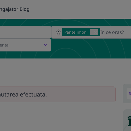
ngajatori
Blog
Pantelimon
ienta
autarea efectuata.
S