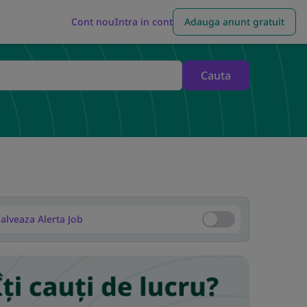
Cont nou
Intra in cont
Adauga anunt gratuit
Cauta
alveaza Alerta Job
Salveaza Alerta Job