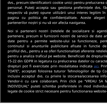
Fii informat
dvs., precum identificatorii cookie unici pentru prelucrarea 
personal. Puteți accepta sau gestiona preferințele dvs. fă
respectiv vă puteți opune utilizării unui interes legitim 
Aboneaza-te la newsletter-ul nostru si pri
pagina cu politica de confidențialitate. Aceste alegeri
partenerilor noștri și nu vă vor afecta navigarea.
oferte de munca si informatii despre cariera
Noi si partenerii nostri (retelele de socializare si agenti
partenere, precum si furnizorii nostri de servicii de date a
date pentru a permite website-ului sa functioneze, pen
continutul si anunturile publicitare afisate in functie de
profilul dvs., pentru a va oferi functionalitati aferente retelel
pentru a analiza traficul pe website. Beneficiati de drepturil
15-22 din GDPR in legatura cu prelucrarea datelor cu caracte
drepturi pot fi exercitate prin modalitatea indicata
. Pri
aici
TOATE”, acceptati folosirea tuturor Tehnologiilor de tip Co
inclusiv acceptul dvs. cu privire la stocarea/accesarea info
Vendor-ii cu care colaboram. Prin click pe “VREAU SA 
INDIVIDUAL” puteti schimba preferintele in mod individua
legate de cookie strict necesare pentru functionarea website-