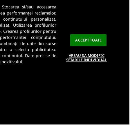
. Stocarea și/sau accesarea
rea performanței reclamelor.
a conținutului personalizat.
Ma abonez
zat. Utilizarea profilurilor
e. Crearea profilurilor pentru
a este importanta pentru noi. Citeste
Politica De
performanței conținutului.
ACCEPT TOATE
 combinații de date din surse
ntru a selecta publicitatea.
a conținutul. Date precise de
VREAU SA MODIFIC
SETARILE INDIVIDUAL
spozitivului.