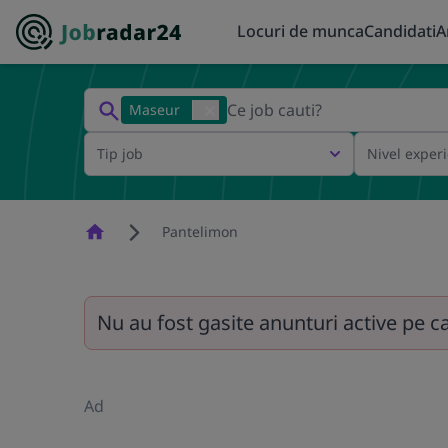
Locuri de munca
Candidati
A
Maseur
Tip job
Nivel exper
Homepage
Pantelimon
Nu au fost gasite anunturi active pe c
Ad