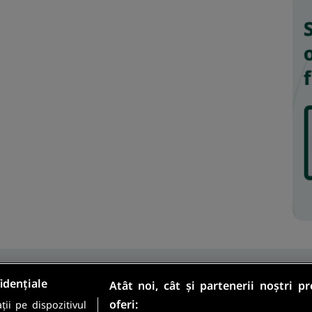
idențiale
Atât noi, cât și partenerii noștri p
oferi:
ii pe dispozitivul
Sunt candidat