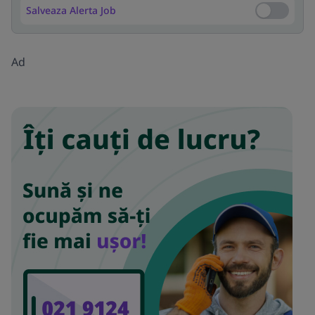
Salveaza Alerta Job
Salveaza Al
Ad