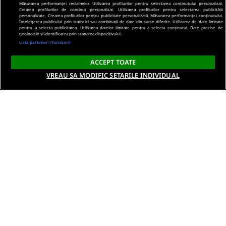
Măsurarea performanței reclamelor. Utilizarea profilurilor pentru selectarea conținutului personalizat.
Crearea profilurilor de conținut personalizat. Utilizarea profilurilor pentru selectarea publicității
personalizate. Crearea profilurilor pentru publicitate personalizată. Măsurarea performanței conținutului.
Înțelegerea publicului prin statistici sau combinații de date din surse diferite. Utilizarea de date limitate
pentru a selecta publicitatea. Utilizarea datelor limitate pentru a selecta conținutul. Date precise de
geolocație și identificarea prin scanarea dispozitivului.
Listă parteneri (furnizori)
ACCEPT TOATE
VREAU SA MODIFIC SETARILE INDIVIDUAL
Despre noi
Termeni si conditii
Politica de confidentialitate
Gestionați preferințele
Contact DSA