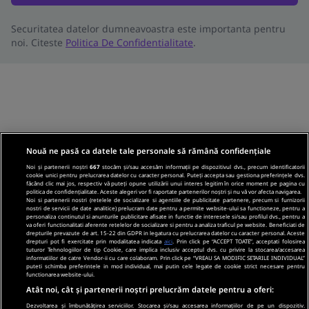
Securitatea datelor dumneavoastra este importanta pentru
noi. Citeste
Politica De Confidentialitate
.
Nouă ne pasă ca datele tale personale să rămână confidențiale
Noi și partenerii noștri
667
stocăm și/sau accesăm informații pe dispozitivul dvs., precum identificatorii
cookie unici pentru prelucrarea datelor cu caracter personal. Puteți accepta sau gestiona preferințele dvs.
făcând clic mai jos, respectiv vă puteți opune utilizării unui interes legitim în orice moment pe pagina cu
politica de confidențialitate. Aceste alegeri vor fi raportate partenerilor noștri și nu vă vor afecta navigarea.
Noi si partenerii nostri (retelele de socializare si agentiile de publicitate partenere, precum si furnizorii
nostri de servicii de date analitice) prelucram date pentru a permite website-ului sa functioneze, pentru a
personaliza continutul si anunturile publicitare afisate in functie de interesele si/sau profilul dvs., pentru a
va oferi functionalitati aferente retelelor de socializare si pentru a analiza traficul pe website. Beneficiati de
drepturile prevazute de art. 15-22 din GDPR in legatura cu prelucrarea datelor cu caracter personal. Aceste
drepturi pot fi exercitate prin modalitatea indicata
aici
. Prin click pe “ACCEPT TOATE”, acceptati folosirea
tuturor Tehnologiilor de tip Cookie, care implica inclusiv acceptul dvs. cu privire la stocarea/accesarea
informatiilor de catre Vendor-ii cu care colaboram. Prin click pe “VREAU SA MODIFIC SETARILE INDIVIDUAL”
puteti schimba preferintele in mod individual, mai putin cele legate de cookie strict necesare pentru
functionarea website-ului.
Atât noi, cât și partenerii noștri prelucrăm datele pentru a oferi:
Dezvoltarea și îmbunătățirea serviciilor. Stocarea și/sau accesarea informațiilor de pe un dispozitiv.