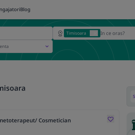
ngajatori
Blog
Timisoara
ienta
imisoara
S
Kinetoterapeut/ Cosmetician