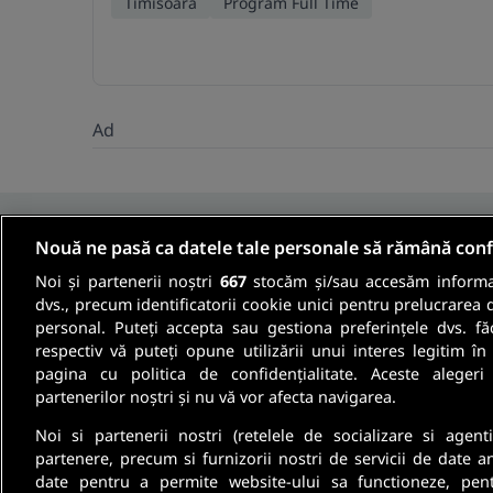
Timisoara
Program Full Time
Ad
Nouă ne pasă ca datele tale personale să rămână conf
Noi și partenerii noștri
667
stocăm și/sau accesăm informaț
Fii informat
dvs., precum identificatorii cookie unici pentru prelucrarea 
personal. Puteți accepta sau gestiona preferințele dvs. fă
respectiv vă puteți opune utilizării unui interes legitim 
Aboneaza-te la newsletter-ul nostru si pri
pagina cu politica de confidențialitate. Aceste alegeri
partenerilor noștri și nu vă vor afecta navigarea.
oferte de munca si informatii despre cariera
Noi si partenerii nostri (retelele de socializare si agenti
partenere, precum si furnizorii nostri de servicii de date a
date pentru a permite website-ului sa functioneze, pen