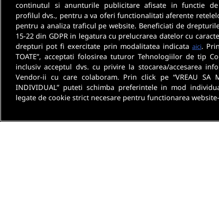
continutul si anunturile publicitare afisate in functie de
profilul dvs., pentru a va oferi functionalitati aferente retelel
pentru a analiza traficul pe website. Beneficiati de drepturil
15-22 din GDPR in legatura cu prelucrarea datelor cu caracte
drepturi pot fi exercitate prin modalitatea indicata
. Pri
aici
TOATE”, acceptati folosirea tuturor Tehnologiilor de tip Co
inclusiv acceptul dvs. cu privire la stocarea/accesarea info
Vendor-ii cu care colaboram. Prin click pe “VREAU SA 
INDIVIDUAL” puteti schimba preferintele in mod individua
legate de cookie strict necesare pentru functionarea website-
Despre noi
Termeni 
[email protected]