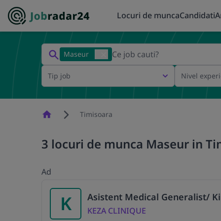
Locuri de munca
Candidati
A
Maseur
Tip job
Nivel exper
Homepage
Timisoara
3 locuri de munca Maseur in T
Ad
Asistent Medical Generalist/ 
K
KEZA CLINIQUE