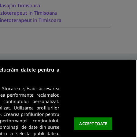
asaj in Timisoara
izioterapeut in Timisoara
inetoterapeut in Timisoara
relucrăm datele pentru a
. Stocarea și/sau accesarea
rea performanței reclamelor.
a conținutului personalizat.
Ma abonez
zat. Utilizarea profilurilor
e. Crearea profilurilor pentru
a este importanta pentru noi. Citeste
Politica De
performanței conținutului.
ACCEPT TOATE
 combinații de date din surse
ntru a selecta publicitatea.