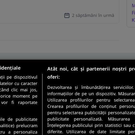
M
F
2 săptămâni în urmă
K
idențiale
Atât noi, cât și partenerii noștri p
oferi:
ii pe dispozitivul
Sunt candidat
datelor cu caracter
Sunt angajator
Dezvoltarea și îmbunătățirea serviciilor
când clic mai jos,
informațiilor de pe un dispozitiv. Măsura
în orice moment pe
Utilizarea profilurilor pentru selectare
meste cele mai recente
 vor fi raportate
Crearea profilurilor de conținut personali
 direct in inbox-ul tau.
pentru selectarea publicității personalizat
Securitatea datelor dumneavoastr
publicitate personalizată. Măsurarea 
ile de publicitate
Confidentialitate
.
Înțelegerea publicului prin statistici sau
nalitice) prelucram
diferite. Utilizarea de date limitate pe
tru a personaliza