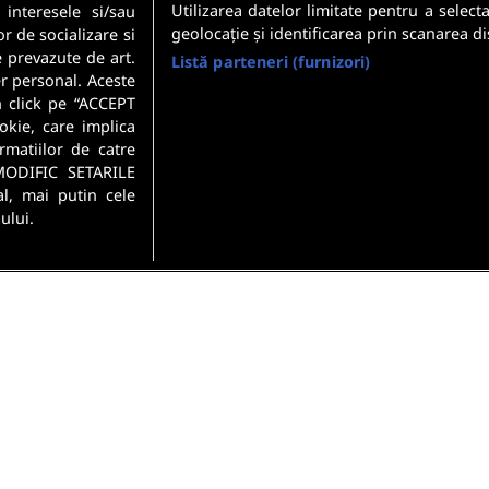
Utilizarea datelor limitate pentru a select
 interesele si/sau
geolocație și identificarea prin scanarea di
or de socializare si
e prevazute de art.
Listă parteneri (furnizori)
r personal. Aceste
n click pe “ACCEPT
okie, care implica
rmatiilor de catre
MODIFIC SETARILE
l, mai putin cele
ului.
si conditii
Politica de confidentialitate
Gestionați preferințel