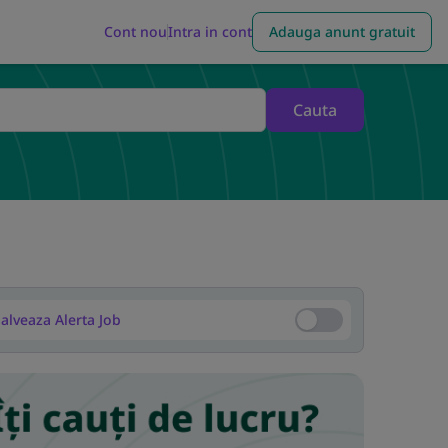
Cont nou
Intra in cont
Adauga anunt gratuit
Cauta
alveaza Alerta Job
Salveaza Alerta Job