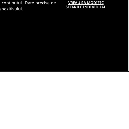
a conținutul. Date precise de
VREAU SA MODIFIC
SETARILE INDIVIDUAL
spozitivului.
e
Contact DSA
Raporteaza continut ilegal
Studenti