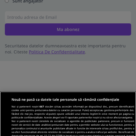
Sunt angajator
Ma abonez
Securitatea datelor dumneavoastra este importanta pentru
noi. Citeste
Politica De Confidentialitate
.
Nouă ne pasă ca datele tale personale să rămână confidențiale
Noi și partenerii noștri
667
stocăm și/sau accesăm informații pe dispozitivul dvs., precum identificatorii
cookie unici pentru prelucrarea datelor cu caracter personal. Puteți accepta sau gestiona preferințele dvs.
făcând clic mai jos, respectiv vă puteți opune utilizării unui interes legitim în orice moment pe pagina cu
politica de confidențialitate. Aceste alegeri vor fi raportate partenerilor noștri și nu vă vor afecta navigarea.
Noi si partenerii nostri (retelele de socializare si agentiile de publicitate partenere, precum si furnizorii
nostri de servicii de date analitice) prelucram date pentru a permite website-ului sa functioneze, pentru a
personaliza continutul si anunturile publicitare afisate in functie de interesele si/sau profilul dvs., pentru a
va oferi functionalitati aferente retelelor de socializare si pentru a analiza traficul pe website. Beneficiati de
drepturile prevazute de art. 15-22 din GDPR in legatura cu prelucrarea datelor cu caracter personal. Aceste