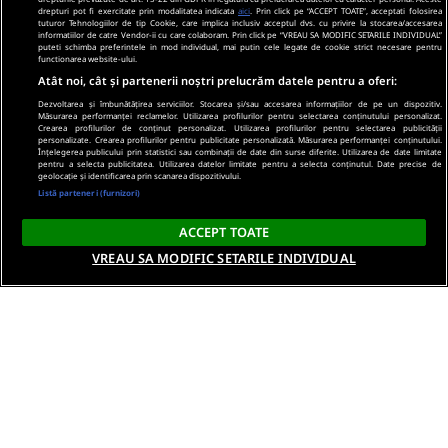
drepturi pot fi exercitate prin modalitatea indicata
aici
. Prin click pe “ACCEPT TOATE”, acceptati folosirea
tuturor Tehnologiilor de tip Cookie, care implica inclusiv acceptul dvs. cu privire la stocarea/accesarea
informatiilor de catre Vendor-ii cu care colaboram. Prin click pe “VREAU SA MODIFIC SETARILE INDIVIDUAL”
puteti schimba preferintele in mod individual, mai putin cele legate de cookie strict necesare pentru
functionarea website-ului.
Atât noi, cât și partenerii noștri prelucrăm datele pentru a oferi:
Dezvoltarea și îmbunătățirea serviciilor. Stocarea și/sau accesarea informațiilor de pe un dispozitiv.
Măsurarea performanței reclamelor. Utilizarea profilurilor pentru selectarea conținutului personalizat.
Crearea profilurilor de conținut personalizat. Utilizarea profilurilor pentru selectarea publicității
personalizate. Crearea profilurilor pentru publicitate personalizată. Măsurarea performanței conținutului.
Înțelegerea publicului prin statistici sau combinații de date din surse diferite. Utilizarea de date limitate
pentru a selecta publicitatea. Utilizarea datelor limitate pentru a selecta conținutul. Date precise de
geolocație și identificarea prin scanarea dispozitivului.
Listă parteneri (furnizori)
ACCEPT TOATE
VREAU SA MODIFIC SETARILE INDIVIDUAL