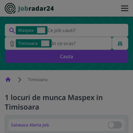
Maspex
Timisoara
Cauta
Homepage
Timisoara
1 locuri de munca Maspex in
Timisoara
Salveaza Alerta Job
Salveaza Al