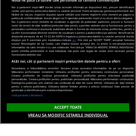
Nouă ne pasă ca datele tale personale să rămână confidențiale
Noi și partenerii noștri
667
stocăm și/sau accesăm informații pe dispozitivul dvs., precum identificatorii
cookie unici pentru prelucrarea datelor cu caracter personal. Puteți accepta sau gestiona preferințele dvs.
făcând clic mai jos, respectiv vă puteți opune utilizării unui interes legitim în orice moment pe pagina cu
politica de confidențialitate. Aceste alegeri vor fi raportate partenerilor noștri și nu vă vor afecta navigarea.
Noi si partenerii nostri (retelele de socializare si agentiile de publicitate partenere, precum si furnizorii
nostri de servicii de date analitice) prelucram date pentru a permite website-ului sa functioneze, pentru a
personaliza continutul si anunturile publicitare afisate in functie de interesele si/sau profilul dvs., pentru a
va oferi functionalitati aferente retelelor de socializare si pentru a analiza traficul pe website. Beneficiati de
drepturile prevazute de art. 15-22 din GDPR in legatura cu prelucrarea datelor cu caracter personal. Aceste
drepturi pot fi exercitate prin modalitatea indicata
aici
. Prin click pe “ACCEPT TOATE”, acceptati folosirea
tuturor Tehnologiilor de tip Cookie, care implica inclusiv acceptul dvs. cu privire la stocarea/accesarea
informatiilor de catre Vendor-ii cu care colaboram. Prin click pe “VREAU SA MODIFIC SETARILE INDIVIDUAL”
puteti schimba preferintele in mod individual, mai putin cele legate de cookie strict necesare pentru
functionarea website-ului.
Atât noi, cât și partenerii noștri prelucrăm datele pentru a oferi:
Dezvoltarea și îmbunătățirea serviciilor. Stocarea și/sau accesarea informațiilor de pe un dispozitiv.
Măsurarea performanței reclamelor. Utilizarea profilurilor pentru selectarea conținutului personalizat.
Crearea profilurilor de conținut personalizat. Utilizarea profilurilor pentru selectarea publicității
personalizate. Crearea profilurilor pentru publicitate personalizată. Măsurarea performanței conținutului.
Înțelegerea publicului prin statistici sau combinații de date din surse diferite. Utilizarea de date limitate
pentru a selecta publicitatea. Utilizarea datelor limitate pentru a selecta conținutul. Date precise de
geolocație și identificarea prin scanarea dispozitivului.
Listă parteneri (furnizori)
ACCEPT TOATE
VREAU SA MODIFIC SETARILE INDIVIDUAL