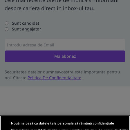
cele mai recente oferte de munca si informatii
despre cariera direct in inbox-ul tau.
Sunt candidat
Sunt angajator
Ma abonez
Securitatea datelor dumneavoastra este importanta pentru
noi. Citeste
Politica De Confidentialitate
.
Nouă ne pasă ca datele tale personale să rămână confidențiale
Noi și partenerii noștri
667
stocăm și/sau accesăm informații pe dispozitivul dvs., precum identificatorii