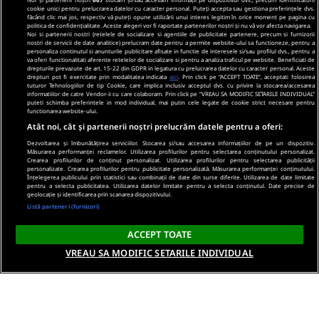
cookie unici pentru prelucrarea datelor cu caracter personal. Puteți accepta sau gestiona preferințele dvs.
făcând clic mai jos, respectiv vă puteți opune utilizării unui interes legitim în orice moment pe pagina cu
politica de confidențialitate. Aceste alegeri vor fi raportate partenerilor noștri și nu vă vor afecta navigarea.
Noi si partenerii nostri (retelele de socializare si agentiile de publicitate partenere, precum si furnizorii
nostri de servicii de date analitice) prelucram date pentru a permite website-ului sa functioneze, pentru a
personaliza continutul si anunturile publicitare afisate in functie de interesele si/sau profilul dvs., pentru a
va oferi functionalitati aferente retelelor de socializare si pentru a analiza traficul pe website. Beneficiati de
drepturile prevazute de art. 15-22 din GDPR in legatura cu prelucrarea datelor cu caracter personal. Aceste
drepturi pot fi exercitate prin modalitatea indicata
aici
. Prin click pe “ACCEPT TOATE”, acceptati folosirea
tuturor Tehnologiilor de tip Cookie, care implica inclusiv acceptul dvs. cu privire la stocarea/accesarea
informatiilor de catre Vendor-ii cu care colaboram. Prin click pe “VREAU SA MODIFIC SETARILE INDIVIDUAL”
puteti schimba preferintele in mod individual, mai putin cele legate de cookie strict necesare pentru
functionarea website-ului.
Atât noi, cât și partenerii noștri prelucrăm datele pentru a oferi:
Dezvoltarea și îmbunătățirea serviciilor. Stocarea și/sau accesarea informațiilor de pe un dispozitiv.
Măsurarea performanței reclamelor. Utilizarea profilurilor pentru selectarea conținutului personalizat.
Crearea profilurilor de conținut personalizat. Utilizarea profilurilor pentru selectarea publicității
personalizate. Crearea profilurilor pentru publicitate personalizată. Măsurarea performanței conținutului.
Înțelegerea publicului prin statistici sau combinații de date din surse diferite. Utilizarea de date limitate
pentru a selecta publicitatea. Utilizarea datelor limitate pentru a selecta conținutul. Date precise de
geolocație și identificarea prin scanarea dispozitivului.
Listă parteneri (furnizori)
ACCEPT TOATE
VREAU SA MODIFIC SETARILE INDIVIDUAL