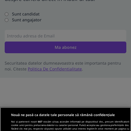
Sunt candidat
Sunt angajator
Ma abonez
Securitatea datelor dumneavoastra este importanta pentru
noi. Citeste
Politica De Confidentialitate
.
Nouă ne pasă ca datele tale personale să rămână confidențiale
Noi și partenerii noștri
667
stocăm și/sau accesăm informații pe dispozitivul dvs., precum identificatorii
cookie unici pentru prelucrarea datelor cu caracter personal. Puteți accepta sau gestiona preferințele dvs.
făcând clic mai jos, respectiv vă puteți opune utilizării unui interes legitim în orice moment pe pagina cu