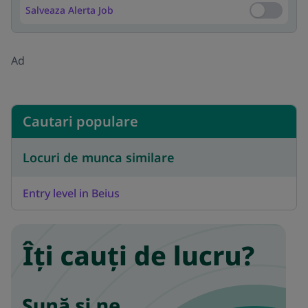
Salveaza Alerta Job
Salveaza Al
Ad
Cautari populare
Locuri de munca similare
Entry level in Beius