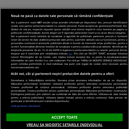
Nouă ne pasă ca datele tale personale să rămână confidențiale
Noi și partenerii noștri
667
stocăm și/sau accesăm informații pe dispozitivul dvs., precum identificatorii
cookie unici pentru prelucrarea datelor cu caracter personal. Puteți accepta sau gestiona preferințele dvs.
făcând clic mai jos, respectiv vă puteți opune utilizării unui interes legitim în orice moment pe pagina cu
politica de confidențialitate. Aceste alegeri vor fi raportate partenerilor noștri și nu vă vor afecta navigarea.
Noi si partenerii nostri (retelele de socializare si agentiile de publicitate partenere, precum si furnizorii
nostri de servicii de date analitice) prelucram date pentru a permite website-ului sa functioneze, pentru a
personaliza continutul si anunturile publicitare afisate in functie de interesele si/sau profilul dvs., pentru a
va oferi functionalitati aferente retelelor de socializare si pentru a analiza traficul pe website. Beneficiati de
drepturile prevazute de art. 15-22 din GDPR in legatura cu prelucrarea datelor cu caracter personal. Aceste
drepturi pot fi exercitate prin modalitatea indicata
aici
. Prin click pe “ACCEPT TOATE”, acceptati folosirea
tuturor Tehnologiilor de tip Cookie, care implica inclusiv acceptul dvs. cu privire la stocarea/accesarea
informatiilor de catre Vendor-ii cu care colaboram. Prin click pe “VREAU SA MODIFIC SETARILE INDIVIDUAL”
puteti schimba preferintele in mod individual, mai putin cele legate de cookie strict necesare pentru
functionarea website-ului.
Atât noi, cât și partenerii noștri prelucrăm datele pentru a oferi:
Dezvoltarea și îmbunătățirea serviciilor. Stocarea și/sau accesarea informațiilor de pe un dispozitiv.
Măsurarea performanței reclamelor. Utilizarea profilurilor pentru selectarea conținutului personalizat.
Crearea profilurilor de conținut personalizat. Utilizarea profilurilor pentru selectarea publicității
personalizate. Crearea profilurilor pentru publicitate personalizată. Măsurarea performanței conținutului.
Înțelegerea publicului prin statistici sau combinații de date din surse diferite. Utilizarea de date limitate
pentru a selecta publicitatea. Utilizarea datelor limitate pentru a selecta conținutul. Date precise de
geolocație și identificarea prin scanarea dispozitivului.
Listă parteneri (furnizori)
ACCEPT TOATE
VREAU SA MODIFIC SETARILE INDIVIDUAL