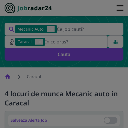
Mecanic Auto
Caracal
Cauta
Homepage
Caracal
4 locuri de munca Mecanic auto in
Caracal
Salveaza Alerta Job
Salveaza Al