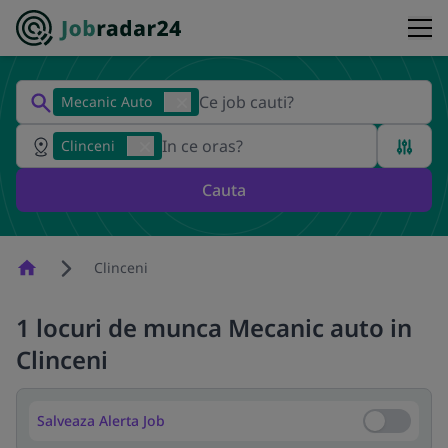
Mecanic Auto
Clinceni
Cauta
Homepage
Clinceni
1 locuri de munca Mecanic auto in
Clinceni
Salveaza Alerta Job
Salveaza Al