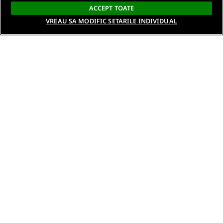
ACCEPT TOATE
VREAU SA MODIFIC SETARILE INDIVIDUAL
Despre noi
Termeni si conditii
Politica de confidentialitate
Gestionați preferințele
Contact DSA
Raporteaza continut ilegal
Studenti