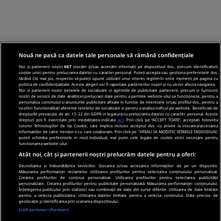
Nouă ne pasă ca datele tale personale să rămână confidențiale
Noi și partenerii noștri
667
stocăm și/sau accesăm informații pe dispozitivul dvs., precum identificatorii
cookie unici pentru prelucrarea datelor cu caracter personal. Puteți accepta sau gestiona preferințele dvs.
făcând clic mai jos, respectiv vă puteți opune utilizării unui interes legitim în orice moment pe pagina cu
politica de confidențialitate. Aceste alegeri vor fi raportate partenerilor noștri și nu vă vor afecta navigarea.
Noi si partenerii nostri (retelele de socializare si agentiile de publicitate partenere, precum si furnizorii
nostri de servicii de date analitice) prelucram date pentru a permite website-ului sa functioneze, pentru a
personaliza continutul si anunturile publicitare afisate in functie de interesele si/sau profilul dvs., pentru a
va oferi functionalitati aferente retelelor de socializare si pentru a analiza traficul pe website. Beneficiati de
drepturile prevazute de art. 15-22 din GDPR in legatura cu prelucrarea datelor cu caracter personal. Aceste
drepturi pot fi exercitate prin modalitatea indicata
aici
. Prin click pe “ACCEPT TOATE”, acceptati folosirea
tuturor Tehnologiilor de tip Cookie, care implica inclusiv acceptul dvs. cu privire la stocarea/accesarea
informatiilor de catre Vendor-ii cu care colaboram. Prin click pe “VREAU SA MODIFIC SETARILE INDIVIDUAL”
puteti schimba preferintele in mod individual, mai putin cele legate de cookie strict necesare pentru
functionarea website-ului.
Atât noi, cât și partenerii noștri prelucrăm datele pentru a oferi:
Dezvoltarea și îmbunătățirea serviciilor. Stocarea și/sau accesarea informațiilor de pe un dispozitiv.
Măsurarea performanței reclamelor. Utilizarea profilurilor pentru selectarea conținutului personalizat.
Crearea profilurilor de conținut personalizat. Utilizarea profilurilor pentru selectarea publicității
personalizate. Crearea profilurilor pentru publicitate personalizată. Măsurarea performanței conținutului.
Înțelegerea publicului prin statistici sau combinații de date din surse diferite. Utilizarea de date limitate
pentru a selecta publicitatea. Utilizarea datelor limitate pentru a selecta conținutul. Date precise de
geolocație și identificarea prin scanarea dispozitivului.
Listă parteneri (furnizori)