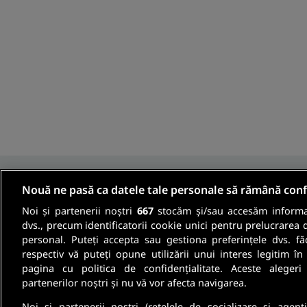
Nouă ne pasă ca datele tale personale să rămână conf
Noi și partenerii noștri
667
stocăm și/sau accesăm informaț
Fii informat
dvs., precum identificatorii cookie unici pentru prelucrarea 
personal. Puteți accepta sau gestiona preferințele dvs. fă
respectiv vă puteți opune utilizării unui interes legitim 
Aboneaza-te la newsletter-ul nostru si pri
pagina cu politica de confidențialitate. Aceste alegeri
partenerilor noștri și nu vă vor afecta navigarea.
oferte de munca si informatii despre cariera
Noi si partenerii nostri (retelele de socializare si agenti