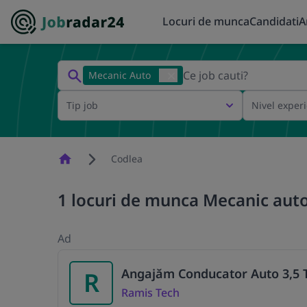
Locuri de munca
Candidati
A
Mecanic Auto
Tip job
Nivel exper
Homepage
Codlea
1 locuri de munca Mecanic auto
Ad
Angajăm Conducator Auto 3,5 
R
Ramis Tech