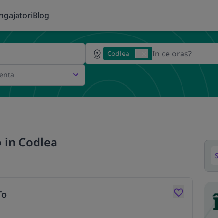
ngajatori
Blog
Codlea
ienta
 in Codlea
S
To