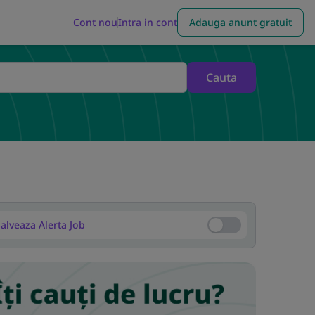
Cont nou
Intra in cont
Adauga anunt gratuit
Cauta
alveaza Alerta Job
Salveaza Alerta Job