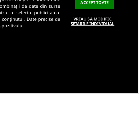
ACCEPT TOATE
 combinații de date din surse
ntru a selecta publicitatea.
a conținutul. Date precise de
VREAU SA MODIFIC
SETARILE INDIVIDUAL
spozitivului.
e
Contact DSA
Raporteaza continut ilegal
Studenti