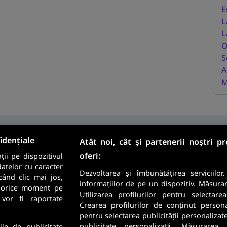
E
L
L
O
S
A
M
idențiale
Atât noi, cât și partenerii noștri p
oferi:
ii pe dispozitivul
Sunt candidat
datelor cu caracter
Sunt angajator
Dezvoltarea și îmbunătățirea serviciilor
când clic mai jos,
informațiilor de pe un dispozitiv. Măsura
în orice moment pe
Utilizarea profilurilor pentru selectare
meste cele mai recente
 vor fi raportate
Crearea profilurilor de conținut personali
 direct in inbox-ul tau.
pentru selectarea publicității personalizat
Securitatea datelor dumneavoastr
publicitate personalizată. Măsurarea 
ile de publicitate