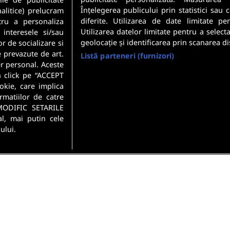
Confidentialitate
.
Înțelegerea publicului prin statistici sau
nalitice) prelucram
diferite. Utilizarea de date limitate pe
tru a personaliza
Utilizarea datelor limitate pentru a select
 interesele si/sau
geolocație și identificarea prin scanarea di
or de socializare si
e prevazute de art.
Listă parteneri (furnizori)
r personal. Aceste
n click pe “ACCEPT
okie, care implica
rmatiilor de catre
MODIFIC SETARILE
l, mai putin cele
ului.
si conditii
Politica de confidentialitate
Gestionați preferințel