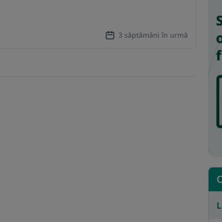
3 săptămâni în urmă
C
L