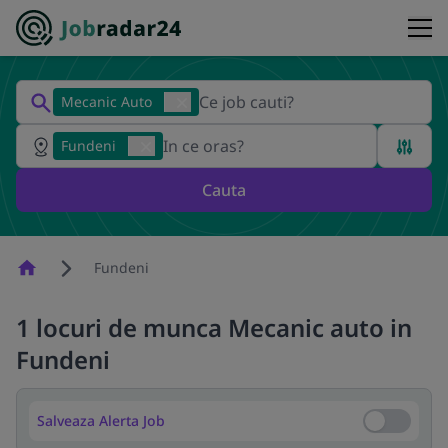
Mecanic Auto
Fundeni
Cauta
Homepage
Fundeni
1 locuri de munca Mecanic auto in
Fundeni
Salveaza Alerta Job
Salveaza Al