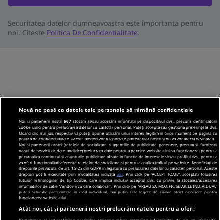
Securitatea datelor dumneavoastra este importanta pentru
noi. Citeste
Politica De Confidentialitate
.
Nouă ne pasă ca datele tale personale să rămână confidențiale
Noi și partenerii noștri
667
stocăm și/sau accesăm informații pe dispozitivul dvs., precum identificatorii
cookie unici pentru prelucrarea datelor cu caracter personal. Puteți accepta sau gestiona preferințele dvs.
făcând clic mai jos, respectiv vă puteți opune utilizării unui interes legitim în orice moment pe pagina cu
politica de confidențialitate. Aceste alegeri vor fi raportate partenerilor noștri și nu vă vor afecta navigarea.
Noi si partenerii nostri (retelele de socializare si agentiile de publicitate partenere, precum si furnizorii
nostri de servicii de date analitice) prelucram date pentru a permite website-ului sa functioneze, pentru a
personaliza continutul si anunturile publicitare afisate in functie de interesele si/sau profilul dvs., pentru a
va oferi functionalitati aferente retelelor de socializare si pentru a analiza traficul pe website. Beneficiati de
drepturile prevazute de art. 15-22 din GDPR in legatura cu prelucrarea datelor cu caracter personal. Aceste
drepturi pot fi exercitate prin modalitatea indicata
aici
. Prin click pe “ACCEPT TOATE”, acceptati folosirea
tuturor Tehnologiilor de tip Cookie, care implica inclusiv acceptul dvs. cu privire la stocarea/accesarea
informatiilor de catre Vendor-ii cu care colaboram. Prin click pe “VREAU SA MODIFIC SETARILE INDIVIDUAL”
puteti schimba preferintele in mod individual, mai putin cele legate de cookie strict necesare pentru
functionarea website-ului.
Atât noi, cât și partenerii noștri prelucrăm datele pentru a oferi:
Dezvoltarea și îmbunătățirea serviciilor. Stocarea și/sau accesarea informațiilor de pe un dispozitiv.