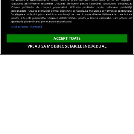
Măsurarea performanței reclamelor. Utilizarea profilurilor pentru selectarea conținutului personalizat.
Crearea profilurilor de conținut personalizat. Utilizarea profilurilor pentru selectarea publicității
personalizate. Crearea profilurilor pentru publicitate personalizată. Măsurarea performanței conținutului.
Înțelegerea publicului prin statistici sau combinații de date din surse diferite. Utilizarea de date limitate
pentru a selecta publicitatea. Utilizarea datelor limitate pentru a selecta conținutul. Date precise de
geolocație și identificarea prin scanarea dispozitivului.
Listă parteneri (furnizori)
ACCEPT TOATE
VREAU SA MODIFIC SETARILE INDIVIDUAL
Despre noi
Termeni si conditii
Politica de confidentialitate
Gestionați preferințele
Contact DSA