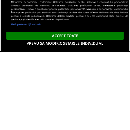
Măsurarea performanței reclamelor. Utilizarea profilurilor pentru selectarea conținutului personalizat.
Crearea profilurilor de conținut personalizat. Utilizarea profilurilor pentru selectarea publicității
personalizate. Crearea profilurilor pentru publicitate personalizată. Măsurarea performanței conținutului.
Înțelegerea publicului prin statistici sau combinații de date din surse diferite. Utilizarea de date limitate
pentru a selecta publicitatea. Utilizarea datelor limitate pentru a selecta conținutul. Date precise de
geolocație și identificarea prin scanarea dispozitivului.
Listă parteneri (furnizori)
ACCEPT TOATE
VREAU SA MODIFIC SETARILE INDIVIDUAL
Despre noi
Termeni si conditii
Politica de confidentialitate
Gestionați preferințele
Contact DSA