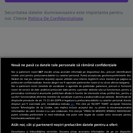
Securitatea datelor dumneavoastra este importanta pentru
noi. Citeste
Politica De Confidentialitate
.
Nouă ne pasă ca datele tale personale să rămână confidențiale
Noi și partenerii noștri
667
stocăm și/sau accesăm informații pe dispozitivul dvs., precum identificatorii
cookie unici pentru prelucrarea datelor cu caracter personal. Puteți accepta sau gestiona preferințele dvs.
făcând clic mai jos, respectiv vă puteți opune utilizării unui interes legitim în orice moment pe pagina cu
politica de confidențialitate. Aceste alegeri vor fi raportate partenerilor noștri și nu vă vor afecta navigarea.
Noi si partenerii nostri (retelele de socializare si agentiile de publicitate partenere, precum si furnizorii
nostri de servicii de date analitice) prelucram date pentru a permite website-ului sa functioneze, pentru a
personaliza continutul si anunturile publicitare afisate in functie de interesele si/sau profilul dvs., pentru a
va oferi functionalitati aferente retelelor de socializare si pentru a analiza traficul pe website. Beneficiati de
drepturile prevazute de art. 15-22 din GDPR in legatura cu prelucrarea datelor cu caracter personal. Aceste
drepturi pot fi exercitate prin modalitatea indicata
aici
. Prin click pe “ACCEPT TOATE”, acceptati folosirea
tuturor Tehnologiilor de tip Cookie, care implica inclusiv acceptul dvs. cu privire la stocarea/accesarea
informatiilor de catre Vendor-ii cu care colaboram. Prin click pe “VREAU SA MODIFIC SETARILE INDIVIDUAL”
puteti schimba preferintele in mod individual, mai putin cele legate de cookie strict necesare pentru
functionarea website-ului.
Atât noi, cât și partenerii noștri prelucrăm datele pentru a oferi:
Dezvoltarea și îmbunătățirea serviciilor. Stocarea și/sau accesarea informațiilor de pe un dispozitiv.