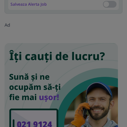
Salveaza Alerta Job
Salveaza Al
Ad