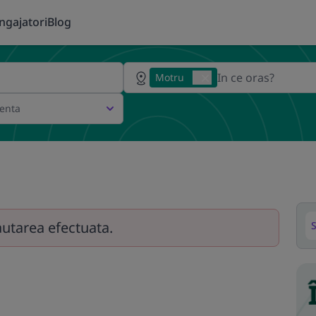
ngajatori
Blog
Motru
ienta
autarea efectuata.
S