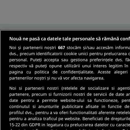
Nouă ne pasă ca datele tale personale să rămână conf
Noi și partenerii noștri
667
stocăm și/sau accesăm informaț
Fii informat
dvs., precum identificatorii cookie unici pentru prelucrarea 
personal. Puteți accepta sau gestiona preferințele dvs. fă
respectiv vă puteți opune utilizării unui interes legitim 
Aboneaza-te la newsletter-ul nostru si pri
pagina cu politica de confidențialitate. Aceste alegeri
partenerilor noștri și nu vă vor afecta navigarea.
oferte de munca si informatii despre cariera
Noi si partenerii nostri (retelele de socializare si agenti
partenere, precum si furnizorii nostri de servicii de date a
date pentru a permite website-ului sa functioneze, pen
continutul si anunturile publicitare afisate in functie de
profilul dvs., pentru a va oferi functionalitati aferente retelel
pentru a analiza traficul pe website. Beneficiati de drepturil
15-22 din GDPR in legatura cu prelucrarea datelor cu caracte