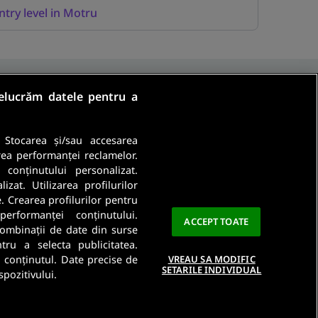
ntry level in Motru
relucrăm datele pentru a
. Stocarea și/sau accesarea
rea performanței reclamelor.
a conținutului personalizat.
Ma abonez
zat. Utilizarea profilurilor
e. Crearea profilurilor pentru
a este importanta pentru noi. Citeste
Politica De
performanței conținutului.
ACCEPT TOATE
 combinații de date din surse
ntru a selecta publicitatea.
a conținutul. Date precise de
VREAU SA MODIFIC
SETARILE INDIVIDUAL
spozitivului.