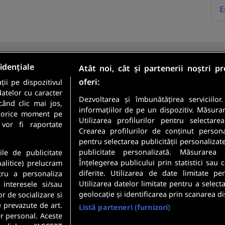
E
idențiale
Atât noi, cât și partenerii noștri p
oferi:
ii pe dispozitivul
Sunt candidat
datelor cu caracter
Sunt angajator
Dezvoltarea și îmbunătățirea serviciilor
când clic mai jos,
informațiilor de pe un dispozitiv. Măsura
în orice moment pe
Utilizarea profilurilor pentru selectare
meste cele mai recente
 vor fi raportate
Crearea profilurilor de conținut personali
 direct in inbox-ul tau.
pentru selectarea publicității personalizat
Securitatea datelor dumneavoastr
publicitate personalizată. Măsurarea 
ile de publicitate
Confidentialitate
.
Înțelegerea publicului prin statistici sau
nalitice) prelucram
diferite. Utilizarea de date limitate pe
tru a personaliza
Utilizarea datelor limitate pentru a select
 interesele si/sau
geolocație și identificarea prin scanarea di
or de socializare si
e prevazute de art.
Listă parteneri (furnizori)
r personal. Aceste