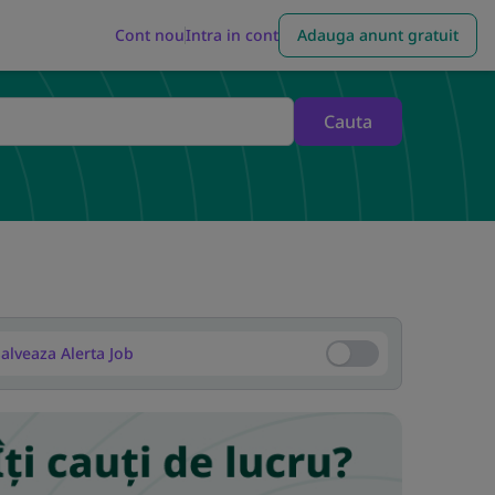
Cont nou
Intra in cont
Adauga anunt gratuit
Cauta
alveaza Alerta Job
Salveaza Alerta Job