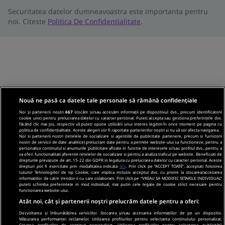
Securitatea datelor dumneavoastra este importanta pentru
noi. Citeste
Politica De Confidentialitate
.
Nouă ne pasă ca datele tale personale să rămână confidențiale
Noi și partenerii noștri
667
stocăm și/sau accesăm informații pe dispozitivul dvs., precum identificatorii
cookie unici pentru prelucrarea datelor cu caracter personal. Puteți accepta sau gestiona preferințele dvs.
făcând clic mai jos, respectiv vă puteți opune utilizării unui interes legitim în orice moment pe pagina cu
politica de confidențialitate. Aceste alegeri vor fi raportate partenerilor noștri și nu vă vor afecta navigarea.
Noi si partenerii nostri (retelele de socializare si agentiile de publicitate partenere, precum si furnizorii
nostri de servicii de date analitice) prelucram date pentru a permite website-ului sa functioneze, pentru a
personaliza continutul si anunturile publicitare afisate in functie de interesele si/sau profilul dvs., pentru a
va oferi functionalitati aferente retelelor de socializare si pentru a analiza traficul pe website. Beneficiati de
drepturile prevazute de art. 15-22 din GDPR in legatura cu prelucrarea datelor cu caracter personal. Aceste
drepturi pot fi exercitate prin modalitatea indicata
aici
. Prin click pe “ACCEPT TOATE”, acceptati folosirea
tuturor Tehnologiilor de tip Cookie, care implica inclusiv acceptul dvs. cu privire la stocarea/accesarea
informatiilor de catre Vendor-ii cu care colaboram. Prin click pe “VREAU SA MODIFIC SETARILE INDIVIDUAL”
puteti schimba preferintele in mod individual, mai putin cele legate de cookie strict necesare pentru
functionarea website-ului.
Atât noi, cât și partenerii noștri prelucrăm datele pentru a oferi:
Dezvoltarea și îmbunătățirea serviciilor. Stocarea și/sau accesarea informațiilor de pe un dispozitiv.
Măsurarea performanței reclamelor. Utilizarea profilurilor pentru selectarea conținutului personalizat.
Crearea profilurilor de conținut personalizat. Utilizarea profilurilor pentru selectarea publicității