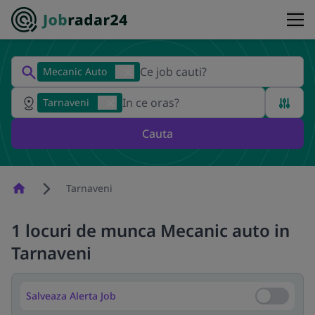
Mecanic Auto
Tarnaveni
Cauta
Homepage
Tarnaveni
1 locuri de munca Mecanic auto in
Tarnaveni
Salveaza Alerta Job
Salveaza Al