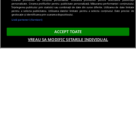
personalizate. Crearea profilurilor pentru publicitate personalizată. Măsurarea performanței conținutului.
Înțelegerea publicului prin statistici sau combinații de date din surse diferite. Utilizarea de date limitate
pentru a selecta publicitatea. Utilizarea datelor limitate pentru a selecta conținutul. Date precise de
geolocație și identificarea prin scanarea dispozitivului.
Listă parteneri (furnizori)
ACCEPT TOATE
VREAU SA MODIFIC SETARILE INDIVIDUAL
Despre noi
Termeni si conditii
Politica de confidentialitate
Gestionați preferințele
Contact DSA
Raporteaza continut ilegal