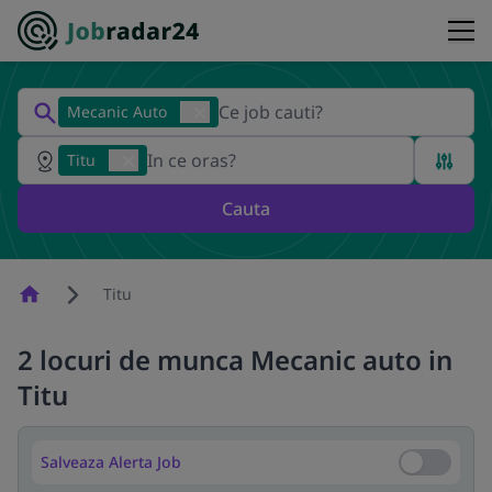
Mecanic Auto
Titu
Cauta
Homepage
Titu
2 locuri de munca Mecanic auto in
Titu
Salveaza Alerta Job
Salveaza Al