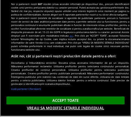
Noi și partenerii noștri
667
stocăm și/sau accesăm informații pe dispozitivul dvs., precum identificatorii
cookie unici pentru prelucrarea datelor cu caracter personal. Puteți accepta sau gestiona preferințele dvs.
făcând clic mai jos, respectiv vă puteți opune utilizării unui interes legitim în orice moment pe pagina cu
politica de confidențialitate. Aceste alegeri vor fi raportate partenerilor noștri și nu vă vor afecta navigarea.
Noi si partenerii nostri (retelele de socializare si agentiile de publicitate partenere, precum si furnizorii
nostri de servicii de date analitice) prelucram date pentru a permite website-ului sa functioneze, pentru a
personaliza continutul si anunturile publicitare afisate in functie de interesele si/sau profilul dvs., pentru a
va oferi functionalitati aferente retelelor de socializare si pentru a analiza traficul pe website. Beneficiati de
drepturile prevazute de art. 15-22 din GDPR in legatura cu prelucrarea datelor cu caracter personal. Aceste
drepturi pot fi exercitate prin modalitatea indicata
aici
. Prin click pe “ACCEPT TOATE”, acceptati folosirea
tuturor Tehnologiilor de tip Cookie, care implica inclusiv acceptul dvs. cu privire la stocarea/accesarea
informatiilor de catre Vendor-ii cu care colaboram. Prin click pe “VREAU SA MODIFIC SETARILE INDIVIDUAL”
puteti schimba preferintele in mod individual, mai putin cele legate de cookie strict necesare pentru
functionarea website-ului.
Atât noi, cât și partenerii noștri prelucrăm datele pentru a oferi:
Dezvoltarea și îmbunătățirea serviciilor. Stocarea și/sau accesarea informațiilor de pe un dispozitiv.
Măsurarea performanței reclamelor. Utilizarea profilurilor pentru selectarea conținutului personalizat.
Crearea profilurilor de conținut personalizat. Utilizarea profilurilor pentru selectarea publicității
personalizate. Crearea profilurilor pentru publicitate personalizată. Măsurarea performanței conținutului.
Înțelegerea publicului prin statistici sau combinații de date din surse diferite. Utilizarea de date limitate
pentru a selecta publicitatea. Utilizarea datelor limitate pentru a selecta conținutul. Date precise de
geolocație și identificarea prin scanarea dispozitivului.
Listă parteneri (furnizori)
ACCEPT TOATE
VREAU SA MODIFIC SETARILE INDIVIDUAL