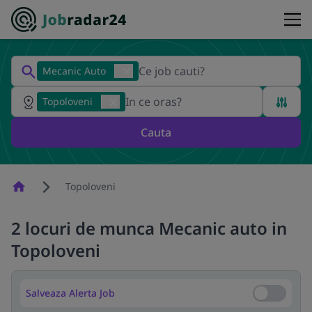
Mecanic Auto
Topoloveni
Cauta
Homepage
Topoloveni
2 locuri de munca Mecanic auto in
Topoloveni
Salveaza Alerta Job
Salveaza Al