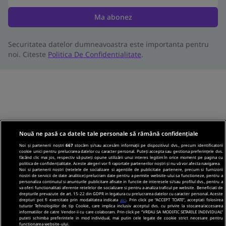
Ma abonez
Securitatea datelor dumneavoastra este importanta pentru
noi. Citeste
Politica De Confidentialitate
.
Nouă ne pasă ca datele tale personale să rămână confidențiale
Noi și partenerii noștri
667
stocăm și/sau accesăm informații pe dispozitivul dvs., precum identificatorii
cookie unici pentru prelucrarea datelor cu caracter personal. Puteți accepta sau gestiona preferințele dvs.
făcând clic mai jos, respectiv vă puteți opune utilizării unui interes legitim în orice moment pe pagina cu
politica de confidențialitate. Aceste alegeri vor fi raportate partenerilor noștri și nu vă vor afecta navigarea.
Noi si partenerii nostri (retelele de socializare si agentiile de publicitate partenere, precum si furnizorii
nostri de servicii de date analitice) prelucram date pentru a permite website-ului sa functioneze, pentru a
personaliza continutul si anunturile publicitare afisate in functie de interesele si/sau profilul dvs., pentru a
va oferi functionalitati aferente retelelor de socializare si pentru a analiza traficul pe website. Beneficiati de
drepturile prevazute de art. 15-22 din GDPR in legatura cu prelucrarea datelor cu caracter personal. Aceste
drepturi pot fi exercitate prin modalitatea indicata
aici
. Prin click pe “ACCEPT TOATE”, acceptati folosirea
tuturor Tehnologiilor de tip Cookie, care implica inclusiv acceptul dvs. cu privire la stocarea/accesarea
informatiilor de catre Vendor-ii cu care colaboram. Prin click pe “VREAU SA MODIFIC SETARILE INDIVIDUAL”
puteti schimba preferintele in mod individual, mai putin cele legate de cookie strict necesare pentru
functionarea website-ului.