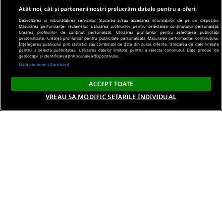
Atât noi, cât și partenerii noștri prelucrăm datele pentru a oferi:
Dezvoltarea și îmbunătățirea serviciilor. Stocarea și/sau accesarea informațiilor de pe un dispozitiv.
Măsurarea performanței reclamelor. Utilizarea profilurilor pentru selectarea conținutului personalizat.
Crearea profilurilor de conținut personalizat. Utilizarea profilurilor pentru selectarea publicității
personalizate. Crearea profilurilor pentru publicitate personalizată. Măsurarea performanței conținutului.
Înțelegerea publicului prin statistici sau combinații de date din surse diferite. Utilizarea de date limitate
pentru a selecta publicitatea. Utilizarea datelor limitate pentru a selecta conținutul. Date precise de
geolocație și identificarea prin scanarea dispozitivului.
Listă parteneri (furnizori)
ACCEPT TOATE
VREAU SA MODIFIC SETARILE INDIVIDUAL
Despre noi
Termeni si conditii
Politica de confidentialitate