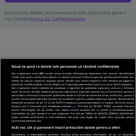
Securitatea datelor dumneavoastra este importanta pentru
noi. Citeste
Politica De Confidentialitate
.
Nouă ne pasă ca datele tale personale să rămână confidențiale
Noi și partenerii noștri
667
stocăm și/sau accesăm informații pe dispozitivul dvs., precum identificatorii
cookie unici pentru prelucrarea datelor cu caracter personal. Puteți accepta sau gestiona preferințele dvs.
făcând clic mai jos, respectiv vă puteți opune utilizării unui interes legitim în orice moment pe pagina cu
politica de confidențialitate. Aceste alegeri vor fi raportate partenerilor noștri și nu vă vor afecta navigarea.
Noi si partenerii nostri (retelele de socializare si agentiile de publicitate partenere, precum si furnizorii
nostri de servicii de date analitice) prelucram date pentru a permite website-ului sa functioneze, pentru a
personaliza continutul si anunturile publicitare afisate in functie de interesele si/sau profilul dvs., pentru a
va oferi functionalitati aferente retelelor de socializare si pentru a analiza traficul pe website. Beneficiati de
drepturile prevazute de art. 15-22 din GDPR in legatura cu prelucrarea datelor cu caracter personal. Aceste
drepturi pot fi exercitate prin modalitatea indicata
aici
. Prin click pe “ACCEPT TOATE”, acceptati folosirea
tuturor Tehnologiilor de tip Cookie, care implica inclusiv acceptul dvs. cu privire la stocarea/accesarea
informatiilor de catre Vendor-ii cu care colaboram. Prin click pe “VREAU SA MODIFIC SETARILE INDIVIDUAL”
puteti schimba preferintele in mod individual, mai putin cele legate de cookie strict necesare pentru
functionarea website-ului.
Atât noi, cât și partenerii noștri prelucrăm datele pentru a oferi:
Dezvoltarea și îmbunătățirea serviciilor. Stocarea și/sau accesarea informațiilor de pe un dispozitiv.