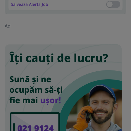
Salveaza Alerta Job
Salveaza Al
Ad