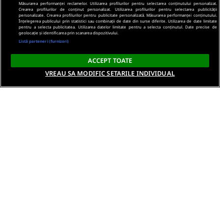
Măsurarea performanței reclamelor. Utilizarea profilurilor pentru selectarea conținutului personalizat.
Crearea profilurilor de conținut personalizat. Utilizarea profilurilor pentru selectarea publicității
personalizate. Crearea profilurilor pentru publicitate personalizată. Măsurarea performanței conținutului.
Înțelegerea publicului prin statistici sau combinații de date din surse diferite. Utilizarea de date limitate
pentru a selecta publicitatea. Utilizarea datelor limitate pentru a selecta conținutul. Date precise de
geolocație și identificarea prin scanarea dispozitivului.
Listă parteneri (furnizori)
ACCEPT TOATE
VREAU SA MODIFIC SETARILE INDIVIDUAL
Despre noi
Termeni si conditii
Politica de confidentialitate
Gestionați preferințele
Contact DSA