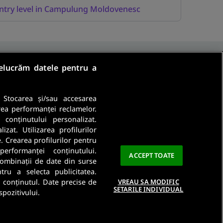
ntry level in Campulung Moldovenesc
relucrăm datele pentru a
. Stocarea și/sau accesarea
rea performanței reclamelor.
a conținutului personalizat.
Ma abonez
zat. Utilizarea profilurilor
e. Crearea profilurilor pentru
a este importanta pentru noi. Citeste
Politica De
performanței conținutului.
ACCEPT TOATE
 combinații de date din surse
ntru a selecta publicitatea.
a conținutul. Date precise de
VREAU SA MODIFIC
SETARILE INDIVIDUAL
spozitivului.