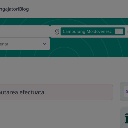
ngajatori
Blog
Campulung Moldovenesc
ienta
autarea efectuata.
S