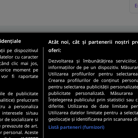
E
idențiale
Atât noi, cât și partenerii noștri p
oferi:
ii pe dispozitivul
Sunt candidat
datelor cu caracter
Sunt angajator
Dezvoltarea și îmbunătățirea serviciilor
când clic mai jos,
informațiilor de pe un dispozitiv. Măsura
în orice moment pe
Utilizarea profilurilor pentru selectare
meste cele mai recente
 vor fi raportate
Crearea profilurilor de conținut personali
 direct in inbox-ul tau.
pentru selectarea publicității personalizat
Securitatea datelor dumneavoastr
publicitate personalizată. Măsurarea 
ile de publicitate
Confidentialitate
.
Înțelegerea publicului prin statistici sau
nalitice) prelucram
diferite. Utilizarea de date limitate pe
tru a personaliza
Utilizarea datelor limitate pentru a select
 interesele si/sau
geolocație și identificarea prin scanarea di
or de socializare si
e prevazute de art.
Listă parteneri (furnizori)
r personal. Aceste