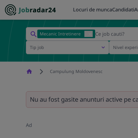
Locuri de munca
Candidati
A
Mecanic Intretinere
Tip job
Nivel exper
Homepage
Campulung Moldovenesc
Nu au fost gasite anunturi active pe c
Ad