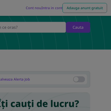
Cont nou
Intra in cont
Adauga anunt gratuit
Cauta
alveaza Alerta Job
Salveaza Alerta Job