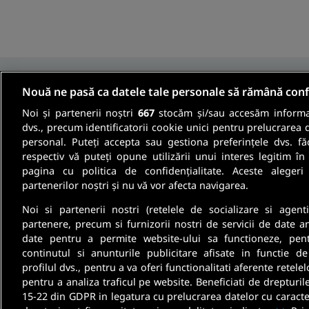
Nouă ne pasă ca datele tale personale să rămână conf
Noi și partenerii noștri
667
stocăm și/sau accesăm informaț
Fii informat
dvs., precum identificatorii cookie unici pentru prelucrarea 
personal. Puteți accepta sau gestiona preferințele dvs. fă
respectiv vă puteți opune utilizării unui interes legitim 
Aboneaza-te la newsletter-ul nostru si pri
pagina cu politica de confidențialitate. Aceste alegeri
partenerilor noștri și nu vă vor afecta navigarea.
oferte de munca si informatii despre cariera
Noi si partenerii nostri (retelele de socializare si agenti
partenere, precum si furnizorii nostri de servicii de date a
date pentru a permite website-ului sa functioneze, pen
continutul si anunturile publicitare afisate in functie de
profilul dvs., pentru a va oferi functionalitati aferente retelel
pentru a analiza traficul pe website. Beneficiati de drepturil
15-22 din GDPR in legatura cu prelucrarea datelor cu caracte