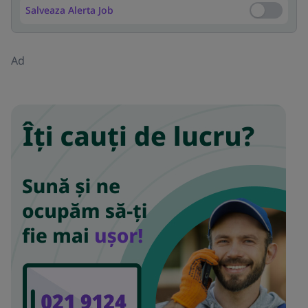
Salveaza Alerta Job
Salveaza Al
Ad