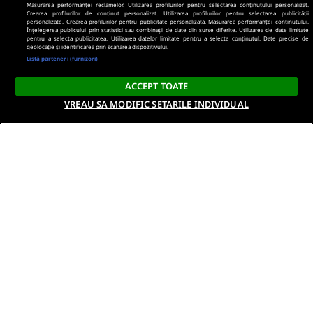
Măsurarea performanței reclamelor. Utilizarea profilurilor pentru selectarea conținutului personalizat.
Crearea profilurilor de conținut personalizat. Utilizarea profilurilor pentru selectarea publicității
personalizate. Crearea profilurilor pentru publicitate personalizată. Măsurarea performanței conținutului.
Înțelegerea publicului prin statistici sau combinații de date din surse diferite. Utilizarea de date limitate
pentru a selecta publicitatea. Utilizarea datelor limitate pentru a selecta conținutul. Date precise de
geolocație și identificarea prin scanarea dispozitivului.
Listă parteneri (furnizori)
ACCEPT TOATE
VREAU SA MODIFIC SETARILE INDIVIDUAL
Despre noi
Termeni si conditii
Politica de confidentialitate
Gestionați preferințele
Contact DSA