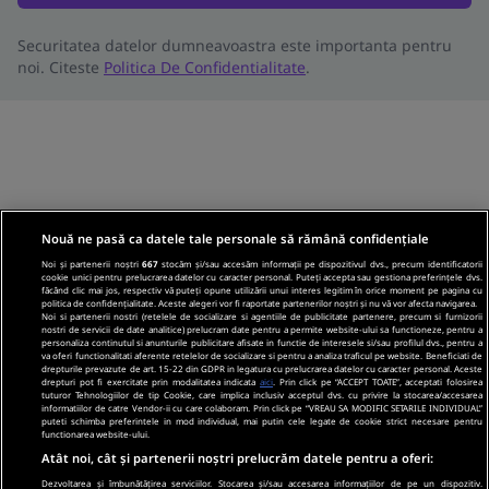
Securitatea datelor dumneavoastra este importanta pentru
noi. Citeste
Politica De Confidentialitate
.
Nouă ne pasă ca datele tale personale să rămână confidențiale
Noi și partenerii noștri
667
stocăm și/sau accesăm informații pe dispozitivul dvs., precum identificatorii
cookie unici pentru prelucrarea datelor cu caracter personal. Puteți accepta sau gestiona preferințele dvs.
făcând clic mai jos, respectiv vă puteți opune utilizării unui interes legitim în orice moment pe pagina cu
politica de confidențialitate. Aceste alegeri vor fi raportate partenerilor noștri și nu vă vor afecta navigarea.
Noi si partenerii nostri (retelele de socializare si agentiile de publicitate partenere, precum si furnizorii
nostri de servicii de date analitice) prelucram date pentru a permite website-ului sa functioneze, pentru a
personaliza continutul si anunturile publicitare afisate in functie de interesele si/sau profilul dvs., pentru a
va oferi functionalitati aferente retelelor de socializare si pentru a analiza traficul pe website. Beneficiati de
drepturile prevazute de art. 15-22 din GDPR in legatura cu prelucrarea datelor cu caracter personal. Aceste
drepturi pot fi exercitate prin modalitatea indicata
aici
. Prin click pe “ACCEPT TOATE”, acceptati folosirea
tuturor Tehnologiilor de tip Cookie, care implica inclusiv acceptul dvs. cu privire la stocarea/accesarea
informatiilor de catre Vendor-ii cu care colaboram. Prin click pe “VREAU SA MODIFIC SETARILE INDIVIDUAL”
puteti schimba preferintele in mod individual, mai putin cele legate de cookie strict necesare pentru
functionarea website-ului.
Atât noi, cât și partenerii noștri prelucrăm datele pentru a oferi:
Dezvoltarea și îmbunătățirea serviciilor. Stocarea și/sau accesarea informațiilor de pe un dispozitiv.