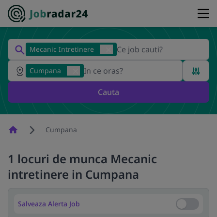
Mecanic Intretinere
Cumpana
Cauta
Homepage
Cumpana
1 locuri de munca Mecanic
intretinere in Cumpana
Salveaza Alerta Job
Salveaza Al