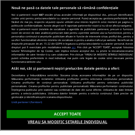
Nouă ne pasă ca datele tale personale să rămână confidențiale
Noi și partenerii noștri
667
stocăm și/sau accesăm informații pe dispozitivul dvs., precum identificatorii
cookie unici pentru prelucrarea datelor cu caracter personal. Puteți accepta sau gestiona preferințele dvs.
făcând clic mai jos, respectiv vă puteți opune utilizării unui interes legitim în orice moment pe pagina cu
politica de confidențialitate. Aceste alegeri vor fi raportate partenerilor noștri și nu vă vor afecta navigarea.
Noi si partenerii nostri (retelele de socializare si agentiile de publicitate partenere, precum si furnizorii
nostri de servicii de date analitice) prelucram date pentru a permite website-ului sa functioneze, pentru a
personaliza continutul si anunturile publicitare afisate in functie de interesele si/sau profilul dvs., pentru a
va oferi functionalitati aferente retelelor de socializare si pentru a analiza traficul pe website. Beneficiati de
drepturile prevazute de art. 15-22 din GDPR in legatura cu prelucrarea datelor cu caracter personal. Aceste
drepturi pot fi exercitate prin modalitatea indicata
aici
. Prin click pe “ACCEPT TOATE”, acceptati folosirea
tuturor Tehnologiilor de tip Cookie, care implica inclusiv acceptul dvs. cu privire la stocarea/accesarea
informatiilor de catre Vendor-ii cu care colaboram. Prin click pe “VREAU SA MODIFIC SETARILE INDIVIDUAL”
puteti schimba preferintele in mod individual, mai putin cele legate de cookie strict necesare pentru
functionarea website-ului.
Atât noi, cât și partenerii noștri prelucrăm datele pentru a oferi:
Dezvoltarea și îmbunătățirea serviciilor. Stocarea și/sau accesarea informațiilor de pe un dispozitiv.
Măsurarea performanței reclamelor. Utilizarea profilurilor pentru selectarea conținutului personalizat.
Crearea profilurilor de conținut personalizat. Utilizarea profilurilor pentru selectarea publicității
personalizate. Crearea profilurilor pentru publicitate personalizată. Măsurarea performanței conținutului.
Înțelegerea publicului prin statistici sau combinații de date din surse diferite. Utilizarea de date limitate
pentru a selecta publicitatea. Utilizarea datelor limitate pentru a selecta conținutul. Date precise de
geolocație și identificarea prin scanarea dispozitivului.
Listă parteneri (furnizori)
ACCEPT TOATE
VREAU SA MODIFIC SETARILE INDIVIDUAL